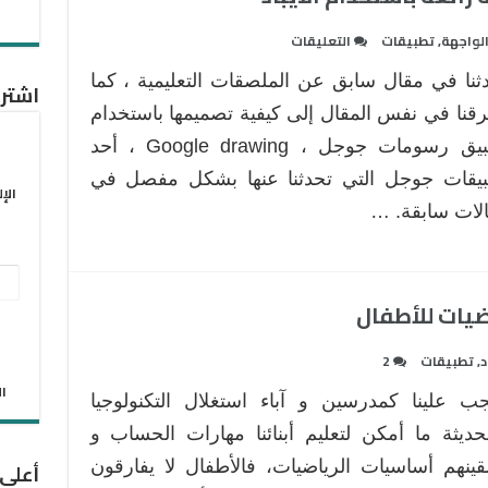
على
لواجهة
,
تطبيقات
التعليقات
كيف
ثنا في مقال سابق عن الملصقات التعليمية ، كما
تصمم
اشترك
ملصقات
قنا في نفس المقال إلى كيفية تصميمها باستخدام
تعليمية
تطبيق رسومات جوجل ، Google drawing ، أحد
رائعة
يقات جوجل التي تحدثنا عنها بشكل مفصل في
باستخدام
الإ
لات سابقة. …
الآيباد
مغلقة
عنو
ضيات للأطفال
البر
الإل
د
,
تطبيقات
2
الان
جب علينا كمدرسين و آباء استغلال التكنولوجيا
حديثة ما أمكن لتعليم أبنائنا مهارات الحساب و
قينهم أساسيات الرياضيات، فالأطفال لا يفارقون
أعلى