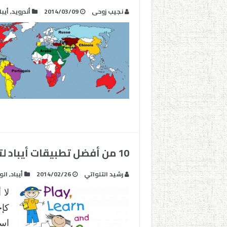
نجيب زوحى
2014/03/09
أندرويد
,
أيبا
10 من أفضل تطبيقات أيباد لتعلم اللغة الإنجليزية
رشيد التلواتي
2014/02/26
أيباد
,
الو
لا 
كإح
است