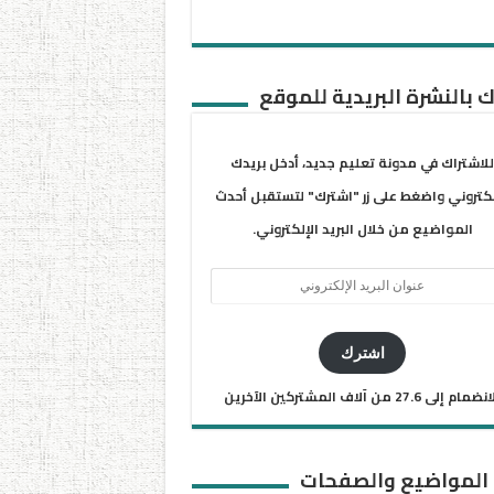
 بالنشرة البريدية للموقع
للاشتراك في مدونة تعليم جديد، أدخل بريدك
لكتروني واضغط على زر "اشترك" لتستقبل أحدث
المواضيع من خلال البريد الإلكتروني.
ان
يد
كتروني
اشترك
ضمام إلى 27.6 من آلاف المشتركين الآخرين
 المواضيع والصفحات