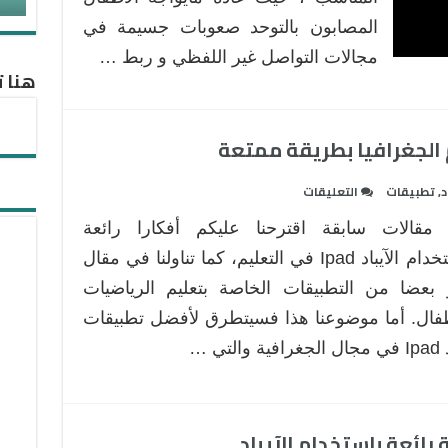
المصابون بالتوحد صعوبات جسيمة في
مجالات التواصل غير اللفظي و ربط …
هنا ت
على
د
,
تطبيقات
التعليقات
15
مقالات سابقة اقترحنا عليكم أفكارا رائعة
تطبيق
آيباد
لاستخدام الآيباد Ipad في التعليم، كما تناولنا في مقال
مجاني
 بعضا من التطبيقات الخاصة بتعليم الرياضيات
لتعليم
طفال. أما موضوعنا هذا فسيتطرق لأفضل تطبيقات
الجغرافيا
ة والتي …
بطريقة
ممتعة
مغلقة
ئعة باستخدام الآيباد