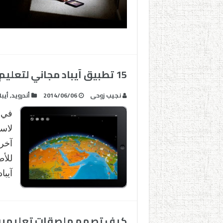
15 تطبيق آيباد مجاني لتعليم الجغرافيا بطريقة ممتعة
نجيب زوحى
2014/06/06
أندرويد
,
أيبا
في 
آخر
للأ
آيباد Ipad في مجال الجغرافي
كيف تصمم ملصقات تعليمية را