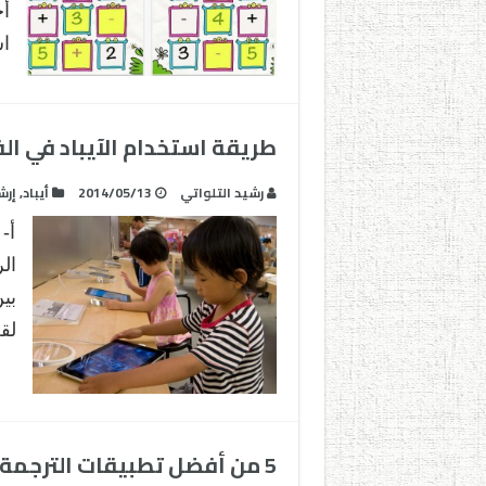
أج
اس
طريقة استخدام الآيباد في ا
رشيد التلواتي
2014/05/13
أيباد
,
إرش
أ-
ال
بي
لق
5 من أفضل تطبيقات الترجمة للأجهزة الذكية