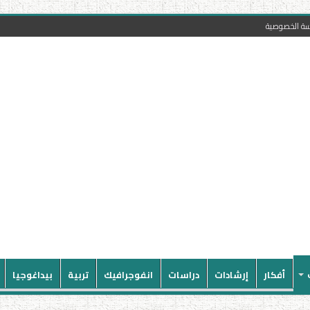
سة الخصوصية
أفكار
إرشادات
دراسات
انفوجرافيك
تربية
بيداغوجيا