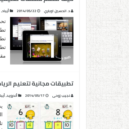
د. الحسين اوباري
2014/05/22
أيباد
,
ا
تحد
تطر
تطب
مقا
تطبيقات مجانية لتعليم الريا
نجيب زوحى
2014/05/17
أندرويد
,
أيبا
ي
ال
تل