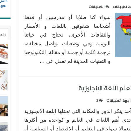
4 م
العرب
على
د
,
تطبيقات
التعليقات
5
سواء كنا طلابا أو مدرسين أو فقط
من
أفضل
أشخاصا شغوفين باللغات و الأسفار
تطبيقات
الأخ
والثقافات الأخرى، نحتاج في حياتنا
الترجمة
اليومية وفي وضعيات تواصل مختلفة،
للأجهزة
ترجمة كلمة أو جملة أو مقالة. التكنولوجيا
الذكية
مغلقة
و التقنيات الحديثة لم تغفل عن …
اجهة
,
تطبيقات
2
أحد ينكر الدور والمكانة التي تحتلها اللغة الانجليزية
دى أهم اللغات في العالم و كواحدة من أكثرها
عمالا سواء في التعليم أو الاقتصاد أو السياسة أو