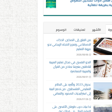
ن أفضل أدوات تشكيل النصوص
ية بطريقة تلقائية
يرة
الأشهر
تعليقات
الوسوم
من القلق إلى التمكين: الذكاء
الاصطناعي وتعزيز الاتجاه الإيجابي نحو
مهنة التعليم
2026/08/06
النحو النفسي في مجال تعليم العربية
للناطقين بغيرها نماذج من القرآن
والعربية المعاصرة
2026/08/01
عدوان 2023 وتأثيره على النظام
التعليمي الفلسطيني: من تدمير البنية
إلى استراتيجيات الصمود والتعافي
2026/07/26
تداعيات حرب طوفان الأقصى على
التعليم العالي في قطاع غزة