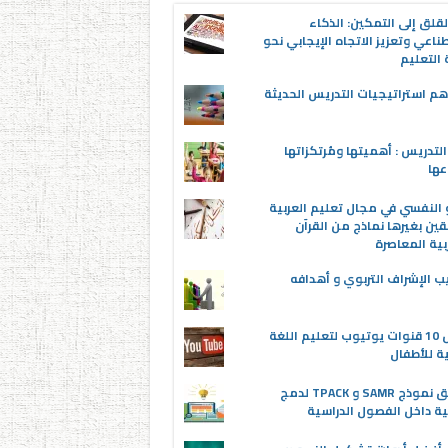
قلق إلى التمكين: الذكاء
ناعي وتعزيز الاتجاه الإيجابي نحو
التعليم
م استراتيجيات التدريس الحديثة
لتدريس : أهميتها ومُرتكزاتها
عها
 النفسي في مجال تعليم العربية
قين بغيرها نماذج من القرآن
بية المعاصرة
ب الإشراف التربوي و أهدافه
أفضل 10 قنوات يوتيوب لتعليم اللغة
ية للأطفال
تطبيق نموذج SAMR و TPACK لدمج
ية داخل الفصول الدراسية