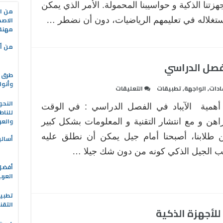
هزتنا الذكية و حواسيبنا المحمولة. الأمر الذي يمكن
من ال
الاصط
تغلاله في تعليمهم الرياضيات، دون أن نضطر …
مهنة 
من أه
لفصل الدراسي
طرق ا
وأنوا
على
ادات
,
الواجهة
,
تطبيقات
التعليقات
طريقة
النحو
 أهمية الآيباد في الفصل الدراسي : في الوقت
استخدام
للناط
والعر
الآيباد
راهن و مع انتشار التقنية و المعلومات بشكل كبير
في
ن طلابنا، أصبحنا أمام جيل يمكن أن نطلق عليه
أسالي
الفصل
ب الجيل الذكي كونه من دون شك جيلا …
الدراسي
مغلقة
العرب
التقن