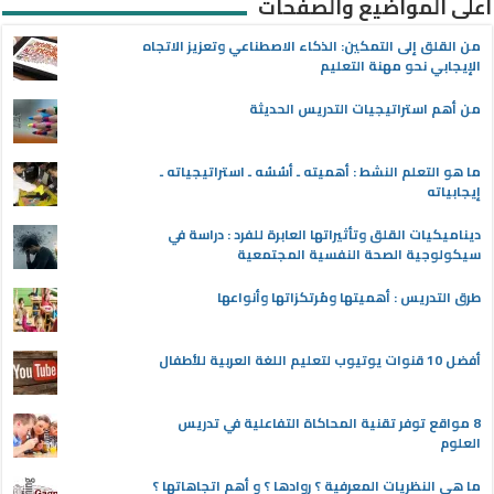
أعلى المواضيع والصفحات
من القلق إلى التمكين: الذكاء الاصطناعي وتعزيز الاتجاه
الإيجابي نحو مهنة التعليم
من أهم استراتيجيات التدريس الحديثة
ما هو التعلم النشط : أهميته ـ أسُسُه ـ استراتيجياته ـ
إيجابياته
ديناميكيات القلق وتأثيراتها العابرة للفرد : دراسة في
سيكولوجية الصحة النفسية المجتمعية
طرق التدريس : أهميتها ومُرتكزاتها وأنواعها
أفضل 10 قنوات يوتيوب لتعليم اللغة العربية للأطفال
8 مواقع توفر تقنية المحاكاة التفاعلية في تدريس
العلوم
ما هي النظريات المعرفية ؟ روادها ؟ و أهم اتجاهاتها ؟