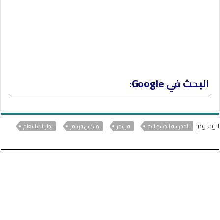
البحث في Google:
الوسوم
المدرسة الجشطلتية
فريتمر
ماكس فريتمر
نظريات التعلم