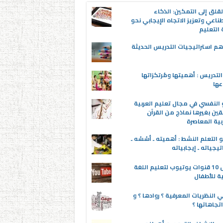
قلق إلى التمكين: الذكاء
ناعي وتعزيز الاتجاه الإيجابي نحو
التعليم
م استراتيجيات التدريس الحديثة
لتدريس : أهميتها ومُرتكزاتها
عها
 النفسي في مجال تعليم العربية
قين بغيرها نماذج من القرآن
بية المعاصرة
 التعلم النشط : أهميته ـ أسُسُه ـ
تيجياته ـ إيجابياته
أفضل 10 قنوات يوتيوب لتعليم اللغة
ية للأطفال
 النظريات المعرفية ؟ روادها ؟ و
تجاهاتها ؟