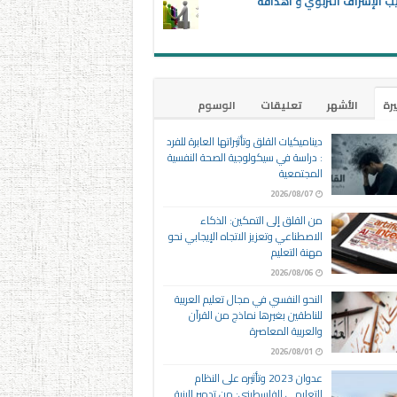
ب الإشراف التربوي و أهدافه
يرة
الأشهر
تعليقات
الوسوم
ديناميكيات القلق وتأثيراتها العابرة للفرد
: دراسة في سيكولوجية الصحة النفسية
المجتمعية
2026/08/07
من القلق إلى التمكين: الذكاء
الاصطناعي وتعزيز الاتجاه الإيجابي نحو
مهنة التعليم
2026/08/06
النحو النفسي في مجال تعليم العربية
للناطقين بغيرها نماذج من القرآن
والعربية المعاصرة
2026/08/01
عدوان 2023 وتأثيره على النظام
التعليمي الفلسطيني: من تدمير البنية