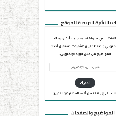
 بالنشرة البريدية للموقع
للاشتراك في مدونة تعليم جديد، أدخل بريدك
لكتروني واضغط على زر "اشترك" لتستقبل أحدث
المواضيع من خلال البريد الإلكتروني.
ان
يد
كتروني
اشترك
ضمام إلى 27.6 من آلاف المشتركين الآخرين
 المواضيع والصفحات