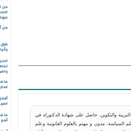
من ال
الاصط
مهنة 
من أه
طرق ا
وأنوا
النحو
للناط
والعر
ما هو
استرا
العرب
ما هي
لتربية والتكوين. حاصل على شهادة الدكتوراه في
أهم ا
لم السياسة، مدون و مهتم بالعلوم القانونية وعلم