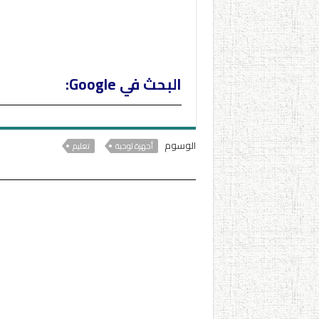
k
m
n
k
البحث في Google:
الوسوم
أجهزة لوحية
تعليم