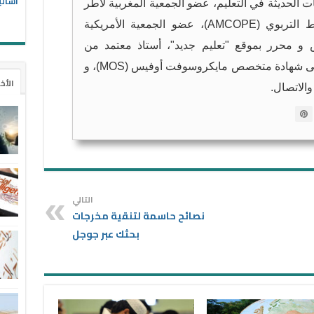
أسالي
ات الحديثة في التعليم، عضو الجمعية المغربية لأطر
التوجيه والتخطيط التربوي (AMCOPE)، عضو الجمعية الأمريكية
 عضو مؤسس و محرر بموقع "تعليم جديد"، أستاذ معتمد من
مايكروسوفت (MCE) و حاصل على شهادة متخصص مايكروسوفت أوفيس (MOS)، و
الأخ
والاتصال.
التالي
نصائح حاسمة لتنقية مخرجات
بحثك عبر جوجل