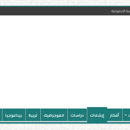
سة الخصوصية
أفكار
إرشادات
دراسات
انفوجرافيك
تربية
بيداغوجيا