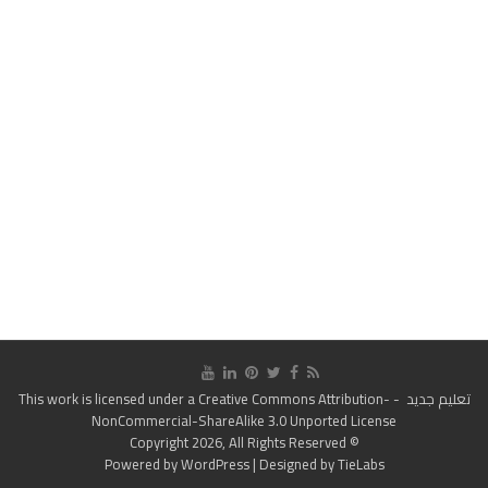
تعليم جديد
- This work is licensed under a
Creative Commons Attribution-
NonCommercial-ShareAlike 3.0 Unported License
© Copyright 2026, All Rights Reserved
Powered by
WordPress
| Designed by
TieLabs