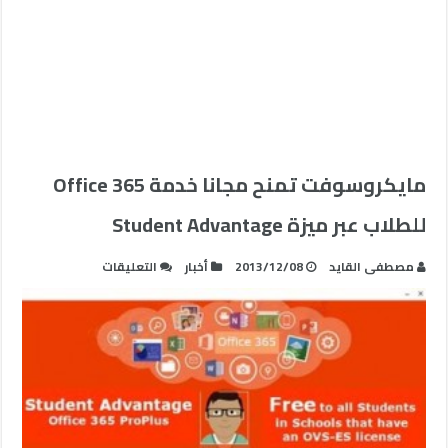
مايكروسوفت تمنح مجانا خدمة Office 365
للطلاب عبر ميزة Student Advantage
على
مصطفى القايد
2013/12/08
أخبار
التعليقات
مايكروسوفت
تمنح
مجانا
خدمة
Office
365
للطلاب