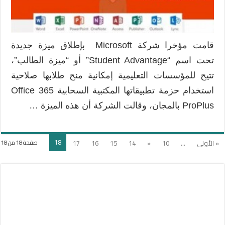
عبر
ميزة
Student
Advantage
قامت مؤخرا شركة Microsoft بإطلاق ميزة جديدة
مغلقة
تحت اسم “Student Advantage” أو “ميزة الطالب”،
تتيح للمؤسسات التعليمية إمكانية منح طلابها صلاحية
استخدام حزمة تطبيقاتها المكتبية السحابية Office 365
ProPlus بالمجان، وقالت الشركة أن هذه الميزة …
18
« الأولى
...
10
«
14
15
16
17
صفحة 18 من 18