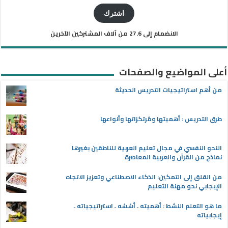
الإلكتروني
اشترك
الانضمام إلى 27.6 من آلاف المشتركين الآخرين
أعلى المواضيع والصفحات
من أهم استراتيجيات التدريس الحديثة
طرق التدريس : أهميتها ومُرتكزاتها وأنواعها
النحو النفسي في مجال تعليم العربية للناطقين بغيرها
نماذج من القرآن والعربية المعاصرة
من القلق إلى التمكين: الذكاء الاصطناعي وتعزيز الاتجاه
الإيجابي نحو مهنة التعليم
ما هو التعلم النشط : أهميته ـ أسُسُه ـ استراتيجياته ـ
إيجابياته