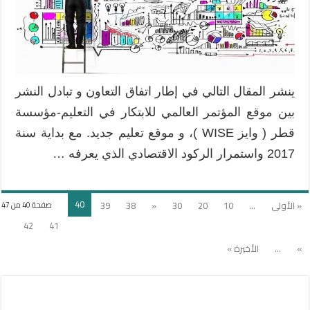
رواد
الأعمال
من
جيلي
الألفية
ومابعد
ينشر المقال التالي في إطار اتفاق التعاون و تبادل النشر
الألفية
بين موقع المؤتمر العالمي للابتكار في التعليم-مؤسسة
مغلقة
قطر ( وايز WISE )، و موقع تعليم جديد. مع بداية سنة
2017 واستمرار الركود الاقتصادي الذي يعرفه …
40
« الأولى
...
10
20
30
«
38
39
صفحة 40 من 47
42
41
»
...
الأخيرة »