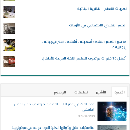
نظريات التعلم : النظرية البنائية
الدعم النفسي الاجتماعي في الأزمات
ما هو التعلم النشط : أهميته ـ أسُسُه ـ استراتيجياته ـ
إيجابياته
أفضل 10 قنوات يوتيوب لتعليم اللغة العربية للأطفال
الأخيرة
الأشهر
تعليقات
الوسوم
موت الذات في عصر الآليات الدماغية: صرخة من داخل الفصل
الفلسفي
2026/08/09
ديناميكيات القلق وتأثيراتها العابرة للفرد : دراسة في سيكولوجية