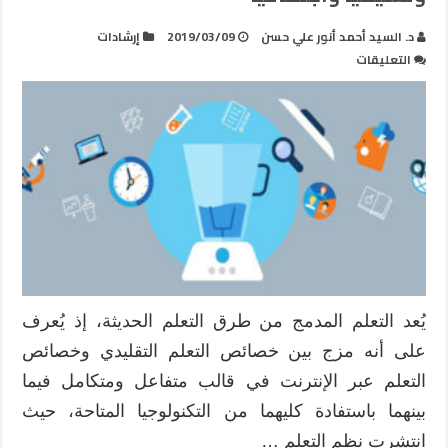
د. السيد أحمد أنور علي حسن
2019/03/09
إرشادات
على
التعليقات
التحول
نحو
التعليم
المدمج
اقتصاديا
وتعليميا
واجتماعيا
مغلقة
يُعد التعلم المدمج من طرق التعلم الحديثة، إذ يُعرف
على أنه مزج بين خصائص التعلم التقليدي وخصائص
التعلم عبر الإنترنت في قالب متفاعل ومتكامل فيما
بينهما باستفادة كليهما من التكنولوجيا المتاحة، حيث
انتشرت نظم التعلم …