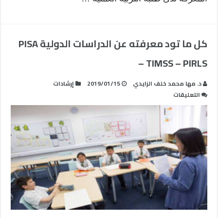
كل ما تود معرفته عن الدراسات الدولية PISA
– TIMSS – PIRLS
د. مها محمد خلف الزايدي
2019/01/15
إرشادات
على
التعليقات
كل
ما
تود
معرفته
عن
الدراسات
الدولية
PISA
–
TIMSS
–