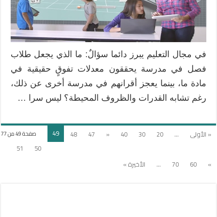
في مجال التعليم يبرز دائما سؤالٌ: ما الذي يجعل طلاب
فصل في مدرسة يحققون معدلات تفوقٍ حقيقية في
مادة ما، بينما يعجز أقرانهم في مدرسة أخرى عن ذلك،
رغم تشابه القدرات والظروف المحيطة؟ ليس سرا …
49
« الأولى
...
20
30
40
«
47
48
صفحة 49 من 77
51
50
»
60
70
...
الأخيرة »