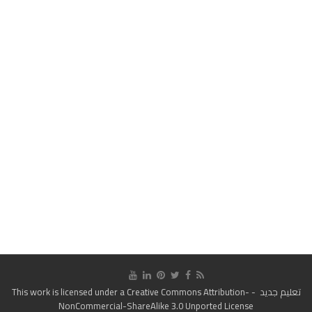
تعليم جديد
- This work is licensed under a
Creative Commons Attribution-
NonCommercial-ShareAlike 3.0 Unported License