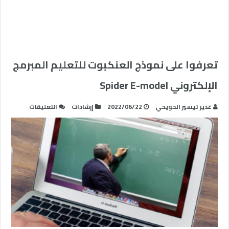
تعرفوا على نموذج العنكبوت للتعليم المبرمج
الإلكتروني Spider E-model
على
غدير تيسير الحويحي
2022/06/22
إرشادات
التعليقات
تعرفوا
على
نموذج
العنكبوت
للتعليم
المبرمج
الإلكتروني
Spider
E-
model