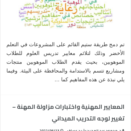
تدريس
العلوم
للموهوبين
مغلقة
تم دمج طريقة ستيم القائم على المشروعات في التعلم
الأخضر وذلك لتلائم معايير تدريس العلوم للطلاب
الموهوبين، بحيث يقدم الطلاب الموهوبين منتجات
ومشاريع تتسم بالاستدامة والمحافظة على البيئة. وفيما
يلي نبذة عن هذه المفاهيم كما …
المعايير المهنية واختبارات مزاولة المهنة –
تغيير لوجه التدريب الميداني
د. محمود عبد المجيد رشيد عساف
2022/06/13