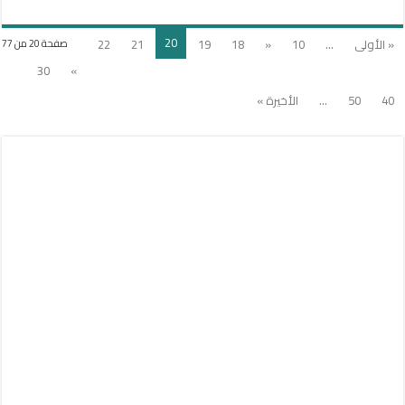
20
« الأولى
...
10
«
18
19
21
22
صفحة 20 من 77
30
»
40
50
...
الأخيرة »