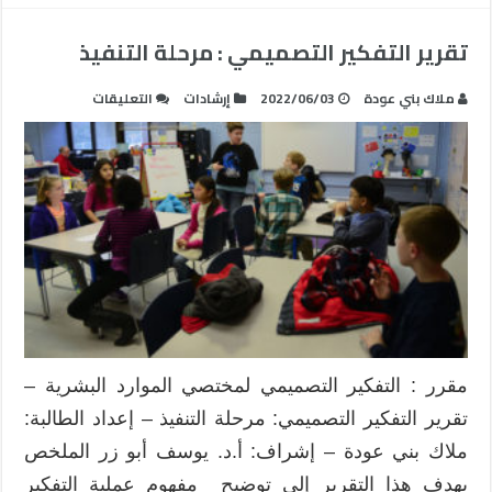
تقرير التفكير التصميمي : مرحلة التنفيذ
على
ملاك بني عودة
2022/06/03
إرشادات
التعليقات
تقرير
التفكير
التصميمي
:
مرحلة
التنفيذ
مغلقة
مقرر : التفكير التصميمي لمختصي الموارد البشرية –
تقرير التفكير التصميمي: مرحلة التنفيذ – إعداد الطالبة:
ملاك بني عودة – إشراف: أ.د. يوسف أبو زر الملخص
يهدف هذا التقرير إلى توضيح مفهوم عملية التفكير