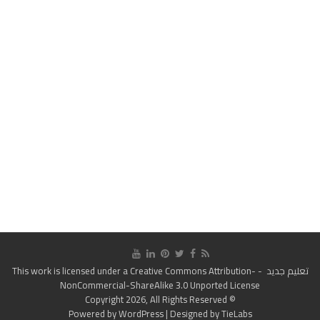
تعليم جديد
- This work is licensed under a
Creative Commons Attribution-
NonCommercial-ShareAlike 3.0 Unported License
© Copyright 2026, All Rights Reserved
Powered by
WordPress
| Designed by
TieLabs