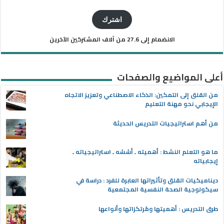
البريد
الإلكتروني
اشترك
الانضمام إلى 27.6 من آلاف المشتركين الآخرين
أعلى المواضيع والصفحات
من القلق إلى التمكين: الذكاء الاصطناعي وتعزيز الاتجاه
الإيجابي نحو مهنة التعليم
من أهم استراتيجيات التدريس الحديثة
ما هو التعلم النشط : أهميته ـ أسُسُه ـ استراتيجياته ـ
إيجابياته
ديناميكيات القلق وتأثيراتها العابرة للفرد : دراسة في
سيكولوجية الصحة النفسية المجتمعية
طرق التدريس : أهميتها ومُرتكزاتها وأنواعها