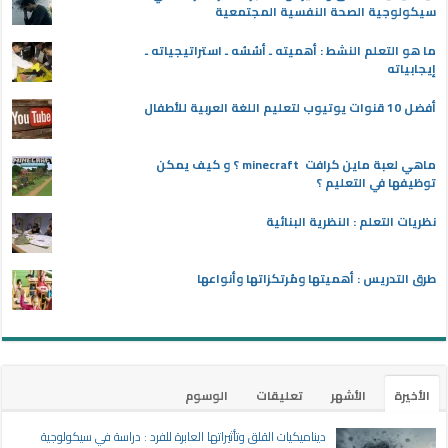
سيكولوجية الصحة النفسية المجتمعية
ما هو التعلم النشط : أهميته ـ أسُسُه ـ استراتيجياته ـ
إيجابياته
أفضل 10 قنوات يوتيوب لتعليم اللغة العربية للأطفال
ماهي لعبة ماين كرافت minecraft ؟ و كيف يمكن
توظيفها في التعليم ؟
نظريات التعلم : النظرية البنائية
طرق التدريس : أهميتها ومُرتكزاتها وأنواعها
الأخيرة
الأشهر
تعليقات
الوسوم
ديناميكيات القلق وتأثيراتها العابرة للفرد : دراسة في سيكولوجية