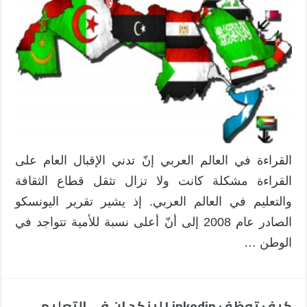
لا
تبقى
القراءة
واقعا
مريرا
في
العالم
العربي
مغلقة
القراءة في العالم العربي إنّ تدني الإقبال العام على
القراءة مشكلة كانت ولا تزال تثقل قطاع الثقافة
والتعليم في العالم العربي. إذ يشير تقرير اليونسكو
الصادر عام 2008 إلى أنّ أعلى نسبة للأمية تتواجد في
الوطن …
كيف توظف Linkedin لينكد إن في التعليم