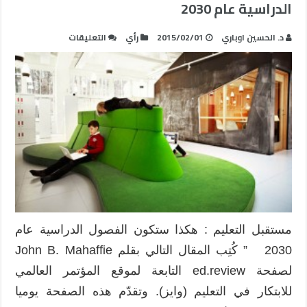
الدراسية عام 2030
على
د. الحسين اوباري
2015/02/01
رأي
التعليقات
مستقبل
التعليم
:
هكذا
ستكون
الفصول
الدراسية
عام
2030
مغلقة
مستقبل التعليم : هكذا ستكون الفصول الدراسية عام
2030 ” كُتِب المقال التالي بقلم John B. Mahaffie
لصفحة ed.review التابعة لموقع المؤتمر العالمي
للابتكار في التعليم (وايز). وتقدّم هذه الصفحة يوميا