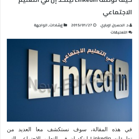
الاجتماعي
د. الحسين اوباري
2015/01/27
إرشادات
,
الواجهة
على
التعليقات
كيف
توظف
Linkedin
لينكد
إن
في
التعليم
الاجتماعي
مغلقة
في هذه المقالة، سوف نستكشف معا العديد من
تطبيقات Linkedin لينكد إن في التعليم الاجتماعي التي