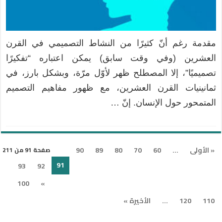
مقدمة رغم أنّ كثيرًا من النشاط التصميمي في القرن
العشرين (وفي وقت سابق) يمكن اعتباره “تفكيرًا
تصميميًا”، إلا المصطلح ظهر لأوّل مرّة، وبشكل بارز، في
ثمانينيات القرن العشرين، مع ظهور مفاهيم التصميم
المتمحور حول الإنسان. إنّ …
« الأولى
...
60
70
80
89
90
صفحة 91 من 211
91
93
92
100
»
110
120
...
الأخيرة »