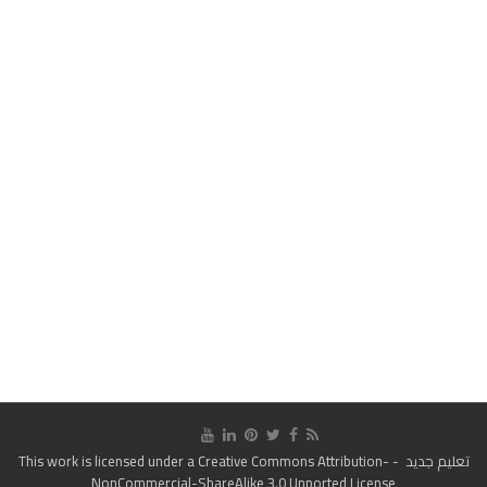
تعليم جديد
- This work is licensed under a
Creative Commons Attribution-
NonCommercial-ShareAlike 3.0 Unported License