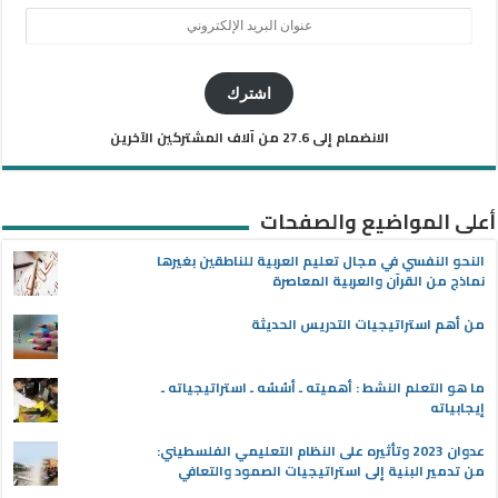
عنوان
البريد
الإلكتروني
اشترك
الانضمام إلى 27.6 من آلاف المشتركين الآخرين
أعلى المواضيع والصفحات
النحو النفسي في مجال تعليم العربية للناطقين بغيرها
نماذج من القرآن والعربية المعاصرة
من أهم استراتيجيات التدريس الحديثة
ما هو التعلم النشط : أهميته ـ أسُسُه ـ استراتيجياته ـ
إيجابياته
عدوان 2023 وتأثيره على النظام التعليمي الفلسطيني:
من تدمير البنية إلى استراتيجيات الصمود والتعافي