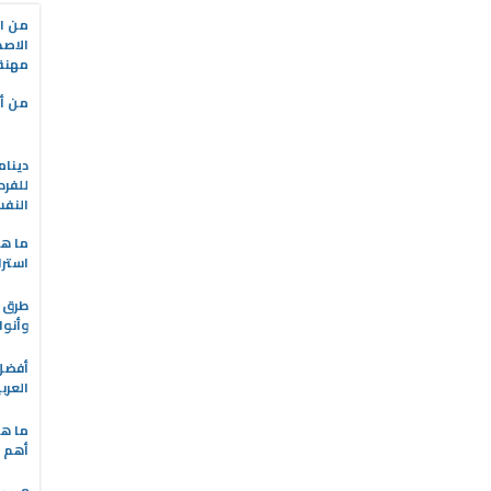
من ال
الاصط
مهنة 
من أه
دينام
للفرد
النف
ما هو
استرا
طرق ا
وأنوا
العرب
ما هي
أهم ا