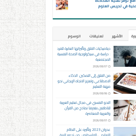
اقع توفر تقنية المحاكاة
علية في تدريس العلوم
يرة
الأشهر
تعليقات
الوسوم
ديناميكيات القلق وتأثيراتها العابرة للفرد
: دراسة في سيكولوجية الصحة النفسية
المجتمعية
2026/08/07
من القلق إلى التمكين: الذكاء
الاصطناعي وتعزيز الاتجاه الإيجابي نحو
مهنة التعليم
2026/08/06
النحو النفسي في مجال تعليم العربية
للناطقين بغيرها نماذج من القرآن
والعربية المعاصرة
2026/08/01
عدوان 2023 وتأثيره على النظام
التعليمي الفلسطيني: من تدمير البنية