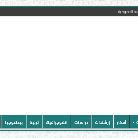
سة الخصوصية
أفكار
إرشادات
دراسات
انفوجرافيك
تربية
بيداغوجيا