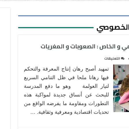
 الخصوصي
ي و الخاص : الصعوبات و المغريات
على
التعليقات
التعليم
تمهيد أصبح رهان إنتاج المعرفة والتحكم
بين
المسارين
فيها رهانا ملحا في ظل التنامي السريع
العمومي
لتيار العولمة وهو ما دفع المدرسة
و
للبحث عن أنساق جديدة لمواكبة هذه
الخاص
التطورات ومقاومة ما يفرضه الواقع من
:
الصعوبات
تحديات اقتصادية ومعرفية وثقافية. …
و
المغريات