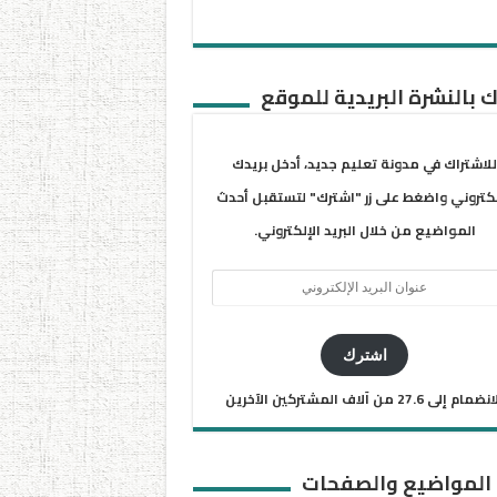
 بالنشرة البريدية للموقع
للاشتراك في مدونة تعليم جديد، أدخل بريدك
لكتروني واضغط على زر "اشترك" لتستقبل أحدث
المواضيع من خلال البريد الإلكتروني.
ان
يد
كتروني
اشترك
ضمام إلى 27.6 من آلاف المشتركين الآخرين
 المواضيع والصفحات