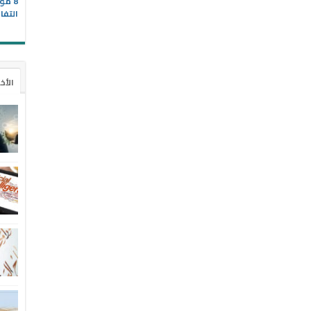
8 مو
التفا
الأخ