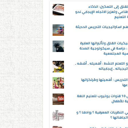
قلق إلى التمكين: الذكاء
ناعي وتعزيز الاتجاه الإيجابي نحو
التعليم
م استراتيجيات التدريس الحديثة
يكيات القلق وتأثيراتها العابرة
 : دراسة في سيكولوجية الصحة
سية المجتمعية
 التعلم النشط : أهميته ـ أسُسُه ـ
تيجياته ـ إيجابياته
لتدريس : أهميتها ومُرتكزاتها
عها
أفضل 10 قنوات يوتيوب لتعليم اللغة
ية للأطفال
 النظريات المعرفية ؟ روادها ؟ و
تجاهاتها ؟