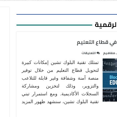
الرقمية
في قطاع التعليم
على
,
مفاهيم
التعليقات
مستقبل
تمتلك تقنية البلوك تشين إمكانات كبيرة
تقنية
البلوك
لتحويل قطاع التعليم من خلال توفير
تشين
منصة آمنة وشفافة وغير قابلة للتلاعب
في
والتزوير، وذلك لتخزين ومشاركة
قطاع
السجلات الأكاديمية. ومع استمرار تبني
التعليم
مغلقة
تقنية البلوك تشين، سنشهد ظهور المزيد