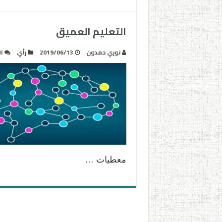
التعليم العميق
نوري حمدون
2019/06/13
رأي
ا
معطيات …