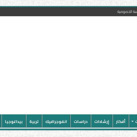
سة الخصوصية
أفكار
إرشادات
دراسات
انفوجرافيك
تربية
بيداغوجيا