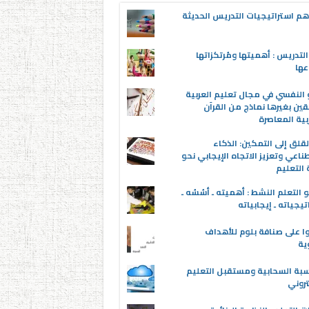
م استراتيجيات التدريس الحديثة
لتدريس : أهميتها ومُرتكزاتها
عها
 النفسي في مجال تعليم العربية
قين بغيرها نماذج من القرآن
بية المعاصرة
قلق إلى التمكين: الذكاء
ناعي وتعزيز الاتجاه الإيجابي نحو
التعليم
 التعلم النشط : أهميته ـ أسُسُه ـ
تيجياته ـ إيجابياته
ا على صنافة بلوم للأهداف
وية
سبة السحابية ومستقبل التعليم
تروني