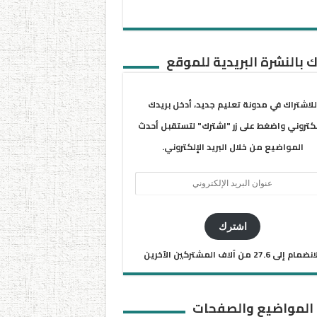
 بالنشرة البريدية للموقع
للاشتراك في مدونة تعليم جديد، أدخل بريدك
لكتروني واضغط على زر "اشترك" لتستقبل أحدث
المواضيع من خلال البريد الإلكتروني.
ان
يد
كتروني
اشترك
ضمام إلى 27.6 من آلاف المشتركين الآخرين
 المواضيع والصفحات