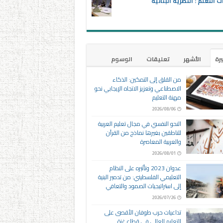
ت التعلم : النظرية البنائية
يرة
الأشهر
تعليقات
الوسوم
من القلق إلى التمكين: الذكاء
الاصطناعي وتعزيز الاتجاه الإيجابي نحو
مهنة التعليم
2026/08/06
النحو النفسي في مجال تعليم العربية
للناطقين بغيرها نماذج من القرآن
والعربية المعاصرة
2026/08/01
عدوان 2023 وتأثيره على النظام
التعليمي الفلسطيني: من تدمير البنية
إلى استراتيجيات الصمود والتعافي
2026/07/26
تداعيات حرب طوفان الأقصى على
التعليم العالي في قطاع غزة