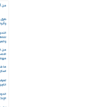
من أه
طرق ا
وأنوا
النحو
للناط
والعر
من ال
الاصط
مهنة 
ما هو
استرا
تعرفو
الترب
الحو
الإلك