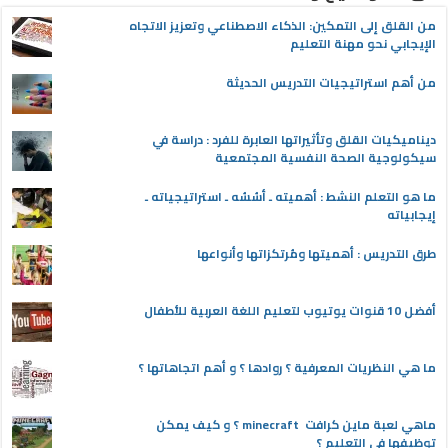
من القلق إلى التمكين: الذكاء الاصطناعي وتعزيز الاتجاه
الإيجابي نحو مهنة التعليم
من أهم استراتيجيات التدريس الحديثة
ديناميكيات القلق وتأثيراتها العابرة للفرد : دراسة في
سيكولوجية الصحة النفسية المجتمعية
ما هو التعلم النشط : أهميته ـ أسُسُه ـ استراتيجياته ـ
إيجابياته
طرق التدريس : أهميتها ومُرتكزاتها وأنواعها
أفضل 10 قنوات يوتيوب لتعليم اللغة العربية للأطفال
ما هي النظريات المعرفية ؟ روادها ؟ و أهم اتجاهاتها ؟
ماهي لعبة ماين كرافت minecraft ؟ و كيف يمكن
توظيفها في التعليم ؟