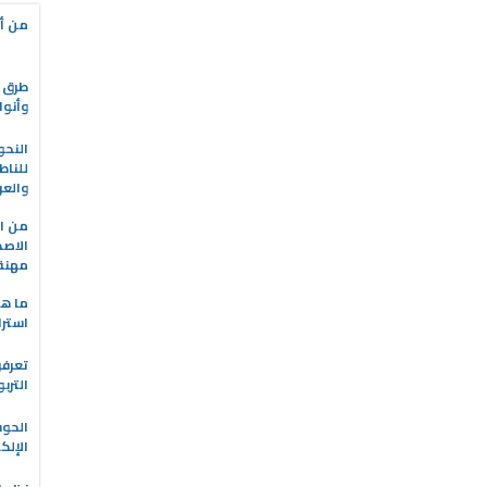
من أه
طرق ا
وأنوا
النحو
للناط
والعر
من ال
الاصط
مهنة 
ما هو
استرا
تعرفو
الترب
الحو
الإلك