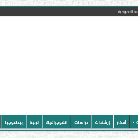
سة الخصوصية
أفكار
إرشادات
دراسات
انفوجرافيك
تربية
بيداغوجيا