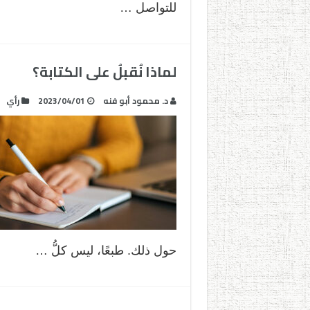
للتواصل …
لماذا نُقبلُ على الكتابة؟
د. محمود أبو فنه
2023/04/01
رأي
حول ذلك. طبعًا، ليس كلُّ …