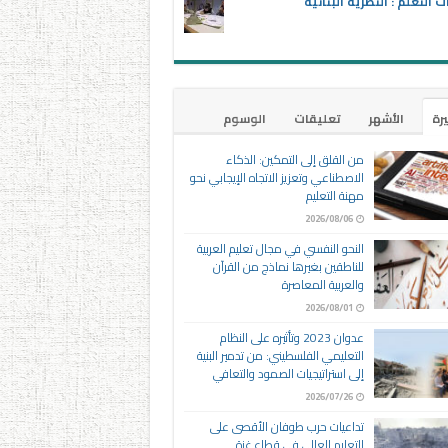
ت التعلم : النظرية البنائية
يرة
الأشهر
تعليقات
الوسوم
من القلق إلى التمكين: الذكاء
الاصطناعي وتعزيز الاتجاه الإيجابي نحو
مهنة التعليم
2026/08/06
النحو النفسي في مجال تعليم العربية
للناطقين بغيرها نماذج من القرآن
والعربية المعاصرة
2026/08/01
عدوان 2023 وتأثيره على النظام
التعليمي الفلسطيني: من تدمير البنية
إلى استراتيجيات الصمود والتعافي
2026/07/26
تداعيات حرب طوفان الأقصى على
التعليم العالي في قطاع غزة