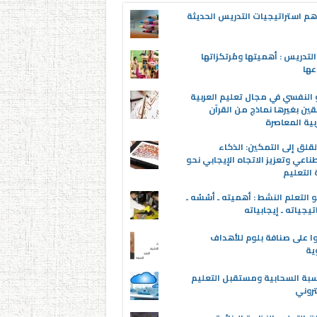
م استراتيجيات التدريس الحديثة
لتدريس : أهميتها ومُرتكزاتها
عها
 النفسي في مجال تعليم العربية
قين بغيرها نماذج من القرآن
بية المعاصرة
قلق إلى التمكين: الذكاء
ناعي وتعزيز الاتجاه الإيجابي نحو
التعليم
 التعلم النشط : أهميته ـ أسُسُه ـ
تيجياته ـ إيجابياته
ا على صنافة بلوم للأهداف
وية
سبة السحابية ومستقبل التعليم
تروني