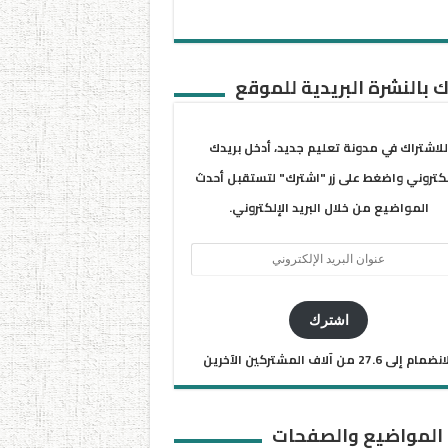
 بالنشرة البريدية للموقع
للاشتراك في مدونة تعليم جديد، أدخل بريدك
لكتروني واضغط على زر "اشترك" لتستقبل أحدث
المواضيع من خلال البريد الإلكتروني.
ان
يد
كتروني
اشترك
ضمام إلى 27.6 من آلاف المشتركين الآخرين
 المواضيع والصفحات