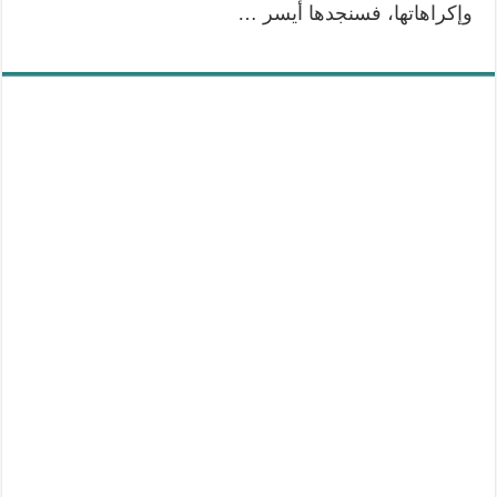
وإكراهاتها، فسنجدها أيسر …