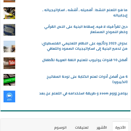
ما هو التعلم النشط : أهميته ـ أسُسُه ـ استراتيجياته ـ
إيجابياته
حين تقرأ فيك لا فيه، إسقاط البنية على النص القرآني
وخطر النموذج المستعار
عدوان 2023 وتأثيره على النظام التعليمي الفلسطيني:
من تدمير البنية إلى استراتيجيات الصمود والتعافي
أفضل 10 قنوات يوتيوب لتعليم اللغة العربية للأطفال
6 من أفضل أدوات تعلم الكتابة على لوحة المفاتيح
(الكيبورد)
برنامج زووم zoom و طريقة استخدامه في التعلم عن بعد
الأخيرة
الأشهر
تعليقات
الوسوم