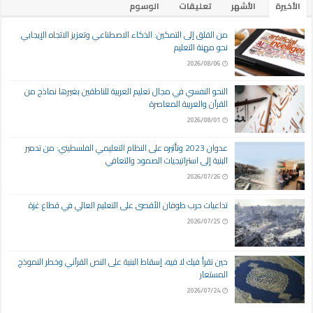
الأخيرة
الأشهر
تعليقات
الوسوم
من القلق إلى التمكين: الذكاء الاصطناعي وتعزيز الاتجاه الإيجابي
نحو مهنة التعليم
2026/08/06
النحو النفسي في مجال تعليم العربية للناطقين بغيرها نماذج من
القرآن والعربية المعاصرة
2026/08/01
عدوان 2023 وتأثيره على النظام التعليمي الفلسطيني: من تدمير
البنية إلى استراتيجيات الصمود والتعافي
2026/07/26
تداعيات حرب طوفان الأقصى على التعليم العالي في قطاع غزة
2026/07/25
حين تقرأ فيك لا فيه، إسقاط البنية على النص القرآني وخطر النموذج
المستعار
2026/07/24