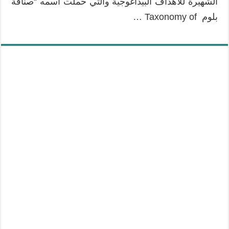
الشهيرة للأهداف البيداغوجية والتي حملت اسمه “صنافة
بلوم Taxonomy of …