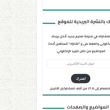
 بالنشرة البريدية للموقع
للاشتراك في مدونة تعليم جديد، أدخل بريدك
لكتروني واضغط على زر "اشترك" لتستقبل أحدث
المواضيع من خلال البريد الإلكتروني.
ان
يد
كتروني
اشترك
ضمام إلى 27.6 من آلاف المشتركين الآخرين
 المواضيع والصفحات