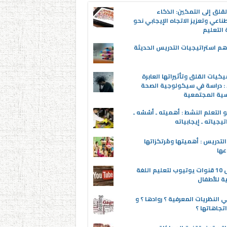
قلق إلى التمكين: الذكاء
ناعي وتعزيز الاتجاه الإيجابي نحو
التعليم
م استراتيجيات التدريس الحديثة
يكيات القلق وتأثيراتها العابرة
 : دراسة في سيكولوجية الصحة
سية المجتمعية
 التعلم النشط : أهميته ـ أسُسُه ـ
تيجياته ـ إيجابياته
لتدريس : أهميتها ومُرتكزاتها
عها
أفضل 10 قنوات يوتيوب لتعليم اللغة
ية للأطفال
 النظريات المعرفية ؟ روادها ؟ و
تجاهاتها ؟