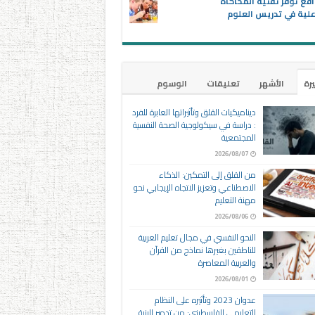
اقع توفر تقنية المحاكاة
علية في تدريس العلوم
يرة
الأشهر
تعليقات
الوسوم
ديناميكيات القلق وتأثيراتها العابرة للفرد
: دراسة في سيكولوجية الصحة النفسية
المجتمعية
2026/08/07
من القلق إلى التمكين: الذكاء
الاصطناعي وتعزيز الاتجاه الإيجابي نحو
مهنة التعليم
2026/08/06
النحو النفسي في مجال تعليم العربية
للناطقين بغيرها نماذج من القرآن
والعربية المعاصرة
2026/08/01
عدوان 2023 وتأثيره على النظام
التعليمي الفلسطيني: من تدمير البنية