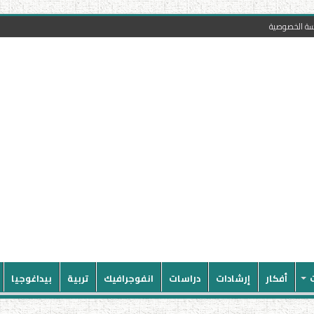
سة الخصوصية
أفكار
إرشادات
دراسات
انفوجرافيك
تربية
بيداغوجيا