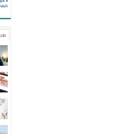
8 مو
التفا
الأخ