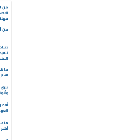
من ال
الاصط
مهنة 
من أه
دينام
للفرد
النف
ما هو
استرا
طرق ا
وأنوا
العرب
ما هي
أهم ا