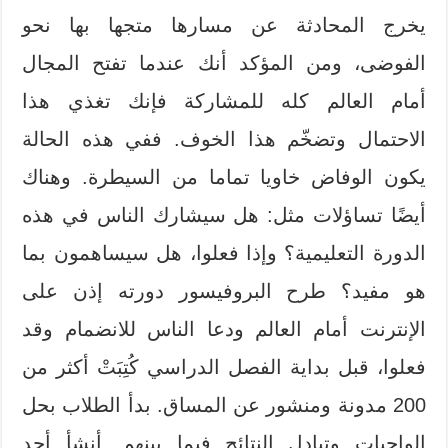
يخرج المحادثة عن مسارها متجها بها نحو
الفوضى، ومن المؤكد أنك عندما تفتح المجال
أمام العالم كله للمشاركة فإنك تغذي هذا
الاحتمال وتضخّم هذا الخوف. ففي هذه الحالة
يكون الوفاض خاويا تماما من السيطرة. وهناك
أيضًا تساؤلات مثل: هل سيشارك الناس في هذه
الدورة التعليمية؟ وإذا فعلوا، هل سيساهمون بما
هو مفيد؟ طرح البروفيسور دورته إذن على
الإنترنت أمام العالم ودعا الناس للانضمام وقد
فعلوا، قبل بداية الفصل الدراسي كُتِبَتْ أكثر من
200 مدونة ومنشور عن المساق. بدأ الطلاب بحل
الواجبات وتبادل النتائج فيما بينهم. أنشأ أحد