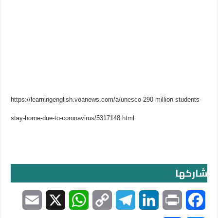
https://learningenglish.voanews.com/a/unesco-290-million-students-
stay-home-due-to-coronavirus/5317148.html
شاركها
E
X
W
C
T
L
P
F