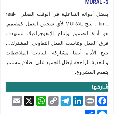
6- MURAL
بفضل أدواته التفاعلية في الوقت الفعلي real-
time ، يتيح MURAL لأي شخص العمل كمصمم.
هو أداة لتصميم وإنتاج الإنفوجرافيك تستهدف
فرق العمل وتناسب العمل التعاوني المشترك…
تتيح الأداة أيضا مشاركة البيانات الملاحظات
والتغذية الراجعة ليظل الجميع على اطلاع مستمر
بتقدم المشروع.
شاركها
E
X
W
C
T
L
P
F
m
h
o
e
i
r
a