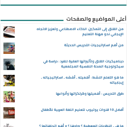
أعلى المواضيع والصفحات
من القلق إلى التمكين: الذكاء الاصطناعي وتعزيز الاتجاه
الإيجابي نحو مهنة التعليم
من أهم استراتيجيات التدريس الحديثة
ديناميكيات القلق وتأثيراتها العابرة للفرد : دراسة في
سيكولوجية الصحة النفسية المجتمعية
ما هو التعلم النشط : أهميته ـ أسُسُه ـ استراتيجياته ـ
إيجابياته
طرق التدريس : أهميتها ومُرتكزاتها وأنواعها
أفضل 10 قنوات يوتيوب لتعليم اللغة العربية للأطفال
ما هي النظريات المعرفية ؟ روادها ؟ و أهم اتجاهاتها ؟