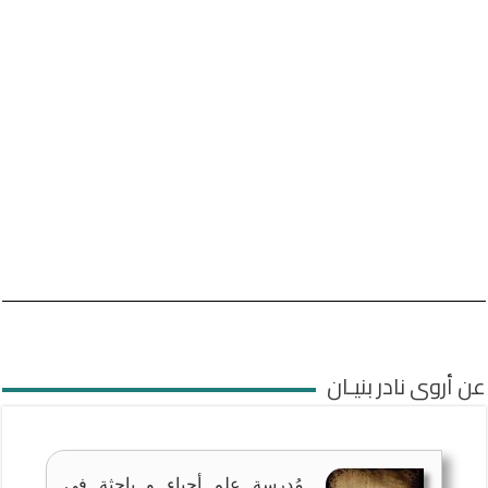
عن أروى نادر بنيـان
مُدرسة علم أحياء و باحثة في