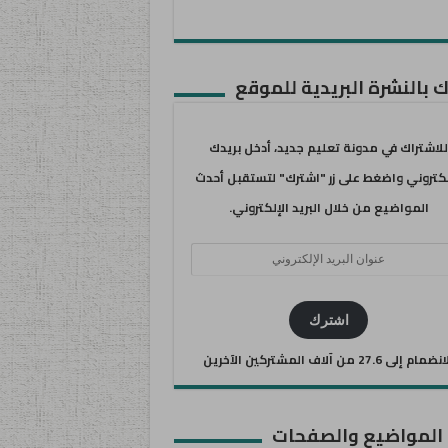
 بالنشرة البريدية للموقع
للاشتراك في مدونة تعليم جديد، أدخل بريدك
لكتروني واضغط على زر "اشترك" لتستقبل أحدث
المواضيع من خلال البريد الإلكتروني.
ان
يد
كتروني
اشترك
ضمام إلى 27.6 من آلاف المشتركين الآخرين
 المواضيع والصفحات