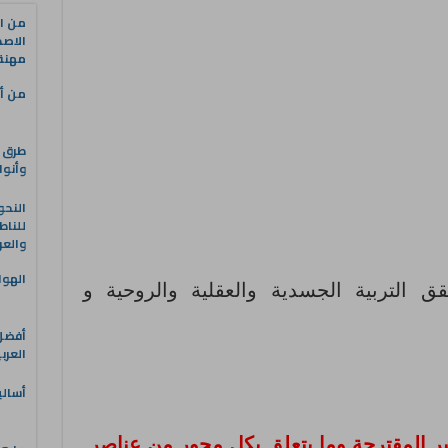
من ال
الاصط
مهنة 
من أه
طرق ا
وأنوا
النحو
للناط
والعر
الهوا
 التربية الجسدية والعقلية والروحية و
العرب
أسالي
ر المقترحة وما يتعلق بكل محور من عناصر