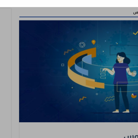
وس
روس