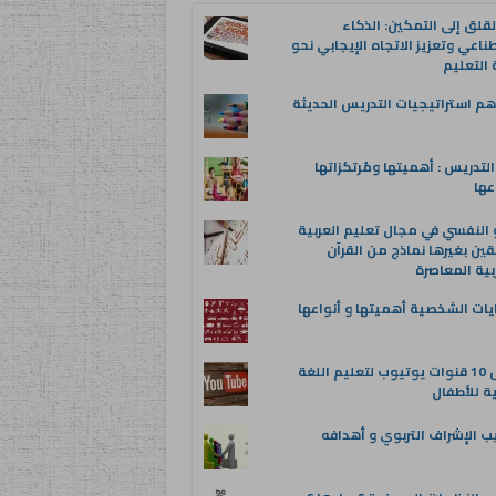
قلق إلى التمكين: الذكاء
ناعي وتعزيز الاتجاه الإيجابي نحو
التعليم
م استراتيجيات التدريس الحديثة
لتدريس : أهميتها ومُرتكزاتها
عها
 النفسي في مجال تعليم العربية
قين بغيرها نماذج من القرآن
بية المعاصرة
يات الشخصية أهميتها و أنواعها
أفضل 10 قنوات يوتيوب لتعليم اللغة
ية للأطفال
ب الإشراف التربوي و أهدافه