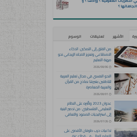
 النظريات المعرفية ؟ روادها ؟ و
تجاهاتها ؟
يرة
الأشهر
تعليقات
الوسوم
من القلق إلى التمكين: الذكاء
الاصطناعي وتعزيز الاتجاه الإيجابي نحو
مهنة التعليم
2026/08/06
النحو النفسي في مجال تعليم العربية
للناطقين بغيرها نماذج من القرآن
والعربية المعاصرة
2026/08/01
عدوان 2023 وتأثيره على النظام
التعليمي الفلسطيني: من تدمير البنية
إلى استراتيجيات الصمود والتعافي
2026/07/26
تداعيات حرب طوفان الأقصى على
التعليم العالي في قطاع غزة