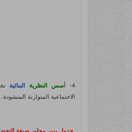
4- أ
سس النظرية
البنائية
تحقق
الاجتماعية المتوازنة المنشودة.
جدول يبين محاور صيغة التحضي