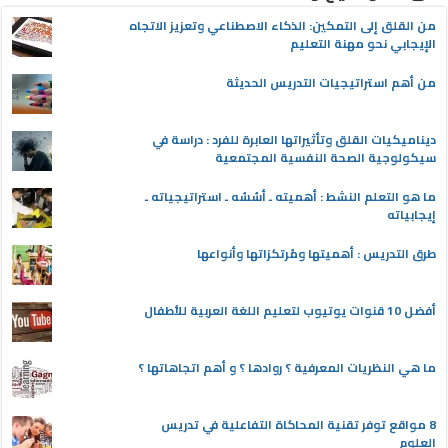
من القلق إلى التمكين: الذكاء الاصطناعي وتعزيز الاتجاه
الإيجابي نحو مهنة التعليم
من أهم استراتيجيات التدريس الحديثة
ديناميكيات القلق وتأثيراتها العابرة للفرد : دراسة في
سيكولوجية الصحة النفسية المجتمعية
ما هو التعلم النشط : أهميته ـ أسُسُه ـ استراتيجياته ـ
إيجابياته
طرق التدريس : أهميتها ومُرتكزاتها وأنواعها
أفضل 10 قنوات يوتيوب لتعليم اللغة العربية للأطفال
ما هي النظريات المعرفية ؟ روادها ؟ و أهم اتجاهاتها ؟
8 مواقع توفر تقنية المحاكاة التفاعلية في تدريس
العلوم