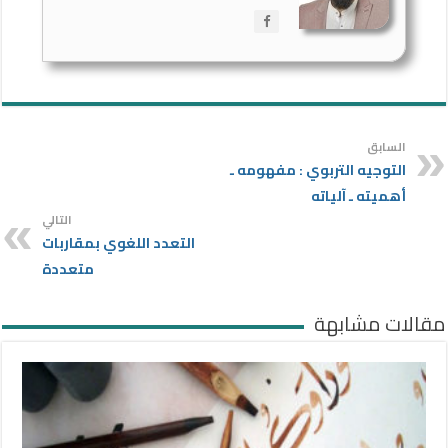
السابق
التوجيه التربوي : مفهومه ـ
أهميته ـ آلياته
التالي
التعدد اللغوي بمقاربات
متعددة
مقالات مشابهة