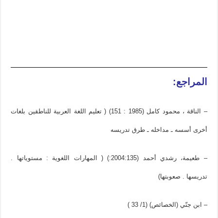
المراجع:
– الناقة ، محمود كامل (1985 : 151) ( تعليم اللغة العربية للناطقين بلغات
أخرى أسسه ـ مداخله ـ طرق تدريسه
– طعيمة، رشدي أحمد (2004:135:) ( المهارات اللغوية : مستوياتها .
تدريسها . صعوبتها)
– ابن جنّي (الخصائص) (1/ 33 )