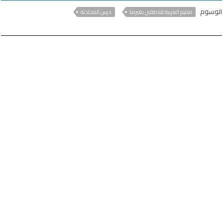
الوسوم
تعليم العربية للناطقين بغيرها
درس المحادثة