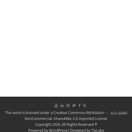
تعليم جديد
- This work is licensed under a
Creative Commons Attribution-
NonCommercial-ShareAlike 3.0 Unported License
© Copyright 2026, All Rights Reserved
Powered by
WordPress
| Designed by
TieLabs