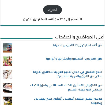
البريد
الإلكتروني
اشترك
الانضمام إلى 27.6 من آلاف المشتركين الآخرين
أعلى المواضيع والصفحات
من أهم استراتيجيات التدريس الحديثة
طرق التدريس : أهميتها ومُرتكزاتها وأنواعها
النحو النفسي في مجال تعليم العربية للناطقين بغيرها
نماذج من القرآن والعربية المعاصرة
من القلق إلى التمكين: الذكاء الاصطناعي وتعزيز الاتجاه
الإيجابي نحو مهنة التعليم
ما هو التعلم النشط : أهميته ـ أسُسُه ـ استراتيجياته ـ
إيجابياته