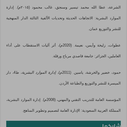
الشرعة، عطا الله محمد تيسير وسنجق، غالب محمود (٢٠١٥م). إدارة
الموارد البشرية: الاتجاهات الحديثة وتحديات الألفية الثالثة الدار المنهجية
للنشر والتوزيع عمان.
عطوات، زليخة وأيمن، نعيمة. (2020م)، أثر آليات الاستقطاب على أداء
العاملين، الجزائر: جامعة قاصدي مرباح ورقلة.
حمود، خضير والخرشة، ياسين. (2011م)،
إدارة الموارد البشرية
، ط4، دار
الميسرة للنشر والتوزيع والطباعة الأردن.
المؤسسة العامة للتدريب التقني والمهني، (2008م). إدارة الموارد البشرية،
المملكة العربية السعودية: الإدارة العامة لتصميم وتطوير المناهج.
شاركها