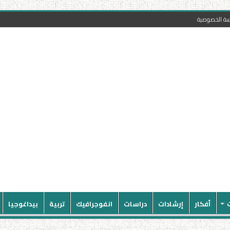
سة الخصوصية
أفكار
إرشادات
دراسات
انفوجرافيك
تربية
بيداغوجيا