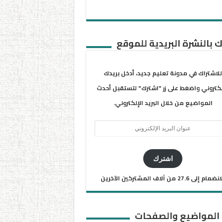
 بالنشرة البريدية للموقع
للاشتراك في مدونة تعليم جديد، أدخل بريدك
لكتروني واضغط على زر "اشترك" لتستقبل أحدث
المواضيع من خلال البريد الإلكتروني.
ان
يد
كتروني
اشترك
ضمام إلى 27.6 من آلاف المشتركين الآخرين
 المواضيع والصفحات