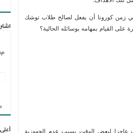
في زمن كورونا أن يفعل لصالح طلاب توشك
اشترك
 على القيام بمهامه بوسائله الحالية؟
الإ
عنو
البر
الإل
الان
أعلى
 عاجزا لبعض الوقت بسبب عدم الجهوزية