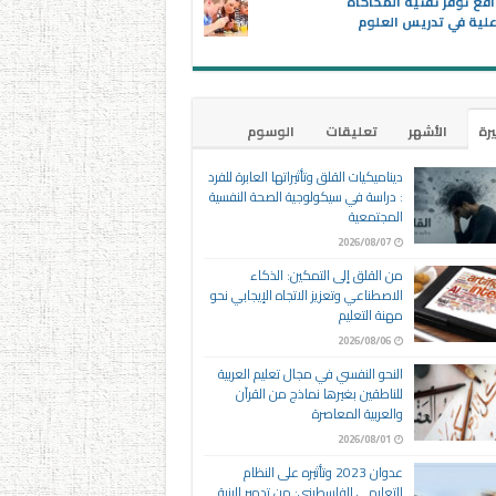
اقع توفر تقنية المحاكاة
علية في تدريس العلوم
يرة
الأشهر
تعليقات
الوسوم
ديناميكيات القلق وتأثيراتها العابرة للفرد
: دراسة في سيكولوجية الصحة النفسية
المجتمعية
2026/08/07
من القلق إلى التمكين: الذكاء
الاصطناعي وتعزيز الاتجاه الإيجابي نحو
مهنة التعليم
2026/08/06
النحو النفسي في مجال تعليم العربية
للناطقين بغيرها نماذج من القرآن
والعربية المعاصرة
2026/08/01
عدوان 2023 وتأثيره على النظام
التعليمي الفلسطيني: من تدمير البنية