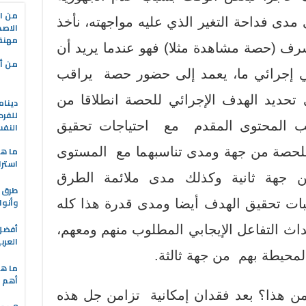
من ال
مدى فداحة التغير الذي عليه مواجهته، نأخذ
الاصط
مهنة 
ف (حصة مشاهدة مثلا) فهو عندما يريد أن
من أه
إجرائي ما، يعمد إلى حضور حصة يراقب
تحديد الهدف الإجرائي للحصة انطلاقا من
دينام
للفرد
سب المحتوى المقدم مع احتياجات تحقيق
النف
ما هو
حصة من جهة ومدى تناسبهما مع المستوى
استرا
ن جهة ثانية وكذلك مدى ملائمة الطرق
طرق ا
وأنوا
بات تحقيق الهدف أيضا ومدى قدرة هذا كله
داث التفاعل الإيجابي المطلوب منهم ومعهم،
العرب
المحيطة بهم من جهة ثالثة.
ما هي
أهم ا
ن هذا؟ بعد فقدان إمكانية تزامن جل هذه