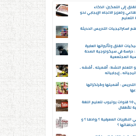
قلق إلى التمكين: الذكاء
ناعي وتعزيز الاتجاه الإيجابي نحو
التعليم
م استراتيجيات التدريس الحديثة
يكيات القلق وتأثيراتها العابرة
 : دراسة في سيكولوجية الصحة
سية المجتمعية
 التعلم النشط : أهميته ـ أسُسُه ـ
تيجياته ـ إيجابياته
لتدريس : أهميتها ومُرتكزاتها
عها
أفضل 10 قنوات يوتيوب لتعليم اللغة
ية للأطفال
 النظريات المعرفية ؟ روادها ؟ و
تجاهاتها ؟