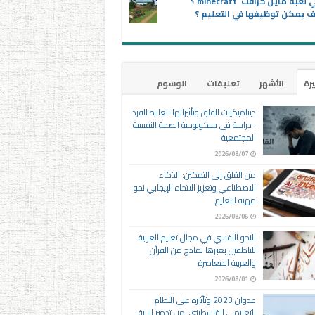
ماهي لعبة ماين كرافت minecraft ؟
 يمكن توظيفها في التعليم ؟
يرة
الأشهر
تعليقات
الوسوم
ديناميكيات القلق وتأثيراتها العابرة للفرد
: دراسة في سيكولوجية الصحة النفسية
المجتمعية
2026/08/07
من القلق إلى التمكين: الذكاء
الاصطناعي وتعزيز الاتجاه الإيجابي نحو
مهنة التعليم
2026/08/06
النحو النفسي في مجال تعليم العربية
للناطقين بغيرها نماذج من القرآن
والعربية المعاصرة
2026/08/01
عدوان 2023 وتأثيره على النظام
التعليمي الفلسطيني: من تدمير البنية