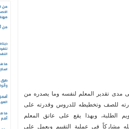
من ال
الاصط
مهنة 
من أه
دينام
للفرد
النف
ما هو
استرا
طرق ا
وأنوا
 مدى تقدير المعلم لنفسه وما يصدره من
العرب
ارته للصف وتخطيطه للدروس وقدرته على
ما هي
يم الطلبة، وبهذا يقع على عاتق المعلم
أهم ا
له مشاركاً في عملية التقييم ويعمل على