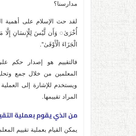
مدارسنا؟
لقد حث الإسلام على أهمية التقييم 
أُخْرَىٰ◌ وَأَن لَّيْسَ لِلْإِنسَانِ إِلَّا 
الْجَزَاءَ الْأَوْفَىٰ”.
فالتقييم هو إصدار حكم عل
المعلمين من خلال جمع وتحلي
ويستخدم للإشارة إلى العملية
المراد تقييمها.
من الذي يقوم بعملية التقي
يمكن القيام بعملية تقييم المعل