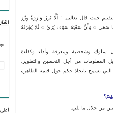
حيث قال تعالى: ” أَلَّا تَزِرُ وَازِرَةٌ وِزْرَ
اشترك
مَا سَعَىٰ ◌ وَأَنَّ سَعْيَهُ سَوْفَ يُرَىٰ ◌ ثُمَّ يُجْزَىٰهُ
الإ
ى سلوك وشخصية ومعرفة وأداء وكفاءة
ل المعلومات من أجل التحسين والتطوير،
عنو
 التي تسمح باتخاذ حكم حول قيمة الظاهرة
البر
الإل
الان
يم؟
مين من خلال ما يلي:
أعلى