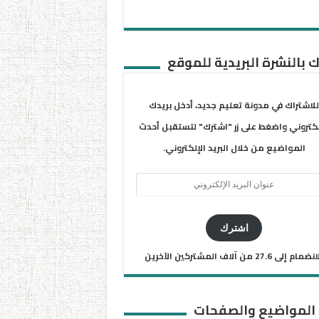
 بالنشرة البريدية للموقع
للاشتراك في مدونة تعليم جديد، أدخل بريدك
لكتروني واضغط على زر "اشترك" لتستقبل أحدث
المواضيع من خلال البريد الإلكتروني.
ان
يد
كتروني
اشترك
ضمام إلى 27.6 من آلاف المشتركين الآخرين
 المواضيع والصفحات