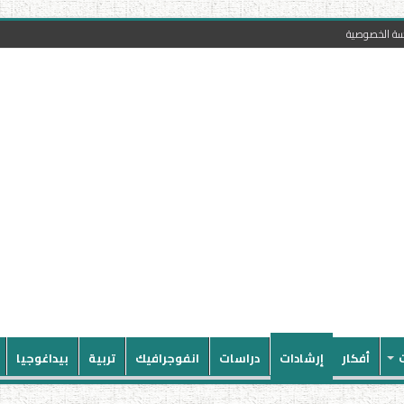
سة الخصوصية
أفكار
إرشادات
دراسات
انفوجرافيك
تربية
بيداغوجيا