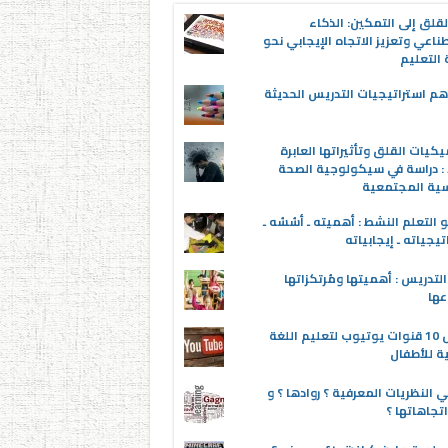
قلق إلى التمكين: الذكاء
ناعي وتعزيز الاتجاه الإيجابي نحو
التعليم
م استراتيجيات التدريس الحديثة
يكيات القلق وتأثيراتها العابرة
 : دراسة في سيكولوجية الصحة
سية المجتمعية
 التعلم النشط : أهميته ـ أسُسُه ـ
تيجياته ـ إيجابياته
لتدريس : أهميتها ومُرتكزاتها
عها
أفضل 10 قنوات يوتيوب لتعليم اللغة
ية للأطفال
 النظريات المعرفية ؟ روادها ؟ و
تجاهاتها ؟