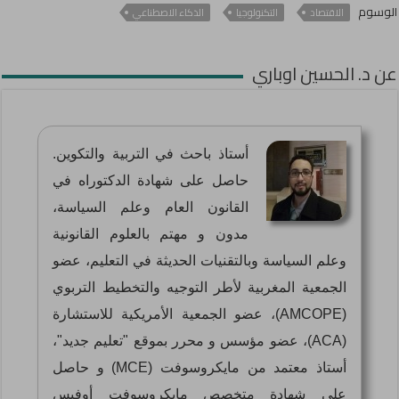
الوسوم
e
e
الاقتصاد
التكنولوجيا
الذكاء الاصطناعي
p
n
a
I
o
n
عن د. الحسين اوباري
p
k
m
n
k
g
e
r
أستاذ باحث في التربية والتكوين.
حاصل على شهادة الدكتوراه في
القانون العام وعلم السياسة،
مدون و مهتم بالعلوم القانونية
وعلم السياسة وبالتقنيات الحديثة في التعليم، عضو
الجمعية المغربية لأطر التوجيه والتخطيط التربوي
(AMCOPE)، عضو الجمعية الأمريكية للاستشارة
(ACA)، عضو مؤسس و محرر بموقع "تعليم جديد"،
أستاذ معتمد من مايكروسوفت (MCE) و حاصل
على شهادة متخصص مايكروسوفت أوفيس