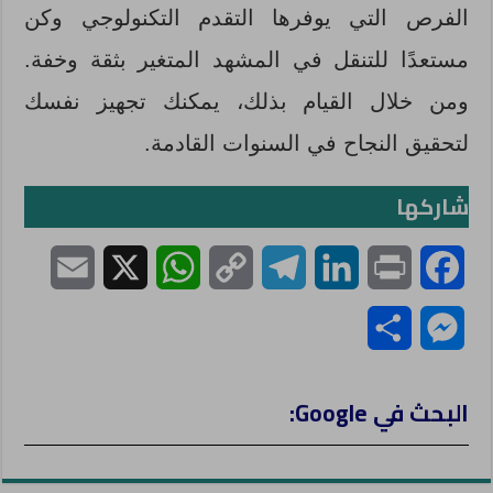
الفرص التي يوفرها التقدم التكنولوجي وكن
مستعدًا للتنقل في المشهد المتغير بثقة وخفة.
ومن خلال القيام بذلك، يمكنك تجهيز نفسك
لتحقيق النجاح في السنوات القادمة.
شاركها
E
X
W
C
T
L
P
F
m
h
o
e
i
r
a
S
M
a
a
p
l
n
i
c
h
e
i
t
y
e
k
n
e
البحث في Google:
a
s
l
s
L
g
e
t
b
r
s
A
i
r
d
o