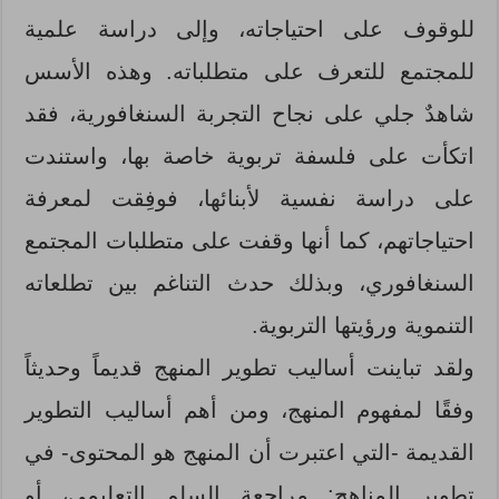
للوقوف على احتياجاته، وإلى دراسة علمية
للمجتمع للتعرف على متطلباته. وهذه الأسس
شاهدٌ جلي على نجاح التجربة السنغافورية، فقد
اتكأت على فلسفة تربوية خاصة بها، واستندت
على دراسة نفسية لأبنائها، فوفِقت لمعرفة
احتياجاتهم، كما أنها وقفت على متطلبات المجتمع
السنغافوري، وبذلك حدث التناغم بين تطلعاته
التنموية ورؤيتها التربوية.
ولقد تباينت أساليب تطوير المنهج قديماً وحديثاً
وفقًا لمفهوم المنهج، ومن أهم أساليب التطوير
القديمة -التي اعتبرت أن المنهج هو المحتوى- في
تطوير المناهج: مراجعة السلم التعليمي، أو