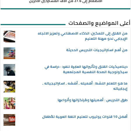
الانضمام إلى 27.6 من آلاف المشتركين الآخرين
أعلى المواضيع والصفحات
من القلق إلى التمكين: الذكاء الاصطناعي وتعزيز الاتجاه
الإيجابي نحو مهنة التعليم
من أهم استراتيجيات التدريس الحديثة
ديناميكيات القلق وتأثيراتها العابرة للفرد : دراسة في
سيكولوجية الصحة النفسية المجتمعية
ما هو التعلم النشط : أهميته ـ أسُسُه ـ استراتيجياته ـ
إيجابياته
طرق التدريس : أهميتها ومُرتكزاتها وأنواعها
أفضل 10 قنوات يوتيوب لتعليم اللغة العربية للأطفال