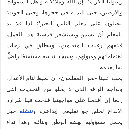
رسولنا الكريم:” إن الله وملائكته وأهل السموات
والأرضين، حتى النملة في جحرها، وحتى الحوت؛
ليصلون على معلم الناس الخير”؛ لذا فلا بد
للمعلم أن يسمو ويستشعر قدسية هذا العمل،
فيتفهم رغبات المتعلمين، وينطلق في رحاب
اهتماماتهم وميولهم، وسيجد نفسه مستمتعًا راضيًّا
بما يقدمه.
يجب علينا -نحن المعلمون- أن نميط لثام الأعذار،
ونواجه الواقع الذي لا يخلو من التحديات التي
ربما إن أقدمنا على مواجهتها قدحت فينا شرارة
الإبداع لخلق جو تعليمي إبداعي، و
تنشئة
جيل
يحمل مسؤولية نهضة الوطن وبنائه، وهذا نداء