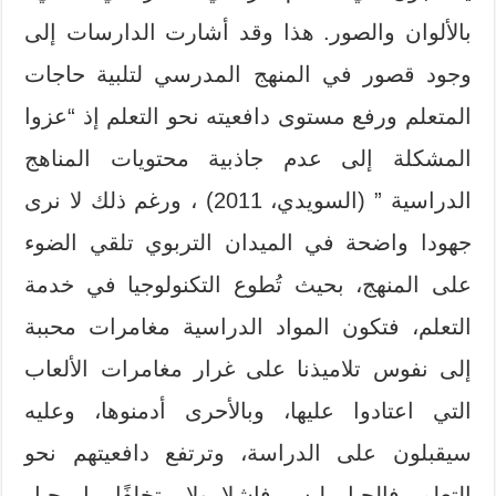
بالألوان والصور. هذا وقد أشارت الدارسات إلى
وجود قصور في المنهج المدرسي لتلبية حاجات
المتعلم ورفع مستوى دافعيته نحو التعلم إذ “عزوا
المشكلة إلى عدم جاذبية محتويات المناهج
الدراسية ” (السويدي، 2011) ، ورغم ذلك لا نرى
جهودا واضحة في الميدان التربوي تلقي الضوء
على المنهج، بحيث تُطوع التكنولوجيا في خدمة
التعلم، فتكون المواد الدراسية مغامرات محببة
إلى نفوس تلاميذنا على غرار مغامرات الألعاب
التي اعتادوا عليها، وبالأحرى أدمنوها، وعليه
سيقبلون على الدراسة، وترتفع دافعيتهم نحو
التعلم، فالجيل ليس فاشلا ولا متخلفًا، بل جيل