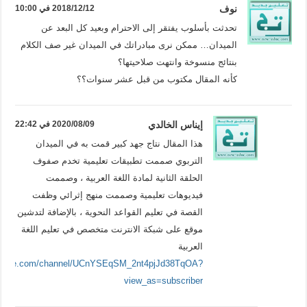
نوف
2018/12/12 في 10:00
تحدثت بأسلوب يفتقر إلى الاحترام وبعيد كل البعد عن
الميدان… ممكن نرى مبادراتك في الميدان غير صف الكلام
بنتائج منسوخة وانتهت صلاحيتها؟
كأنه المقال مكتوب من قبل عشر سنوات؟؟
إيناس الخالدي
2020/08/09 في 22:42
هذا المقال نتاج جهد كبير قمت به في الميدان
التربوي صممت تطبيقات تعليمية تخدم صفوف
الحلقة الثانية لمادة اللغة العربية ، وصممت
فيديوهات تعليمية وصممت منهج إثرائي وظفت
القصة في تعليم القواعد النحوية ، بالإضافة لتدشين
موقع على شبكة الانترنت متخصص في تعليم اللغة
العربية
outube.com/channel/UCnYSEqSM_2nt4pjJd38TqOA?
view_as=subscriber