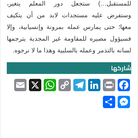
للمستقبل…) ستجعل دور المعلم يتغير،
وستفرض عليه مستجدات لابد من أن يتكيف
معها؛ حتى يمارس عمله بمرونة وإنسيابية، وإلا
فسيؤول مصيره للمقاومة غير المجدية يترجمها
لسانه بالتذمر وعمله بالسلبية وهذا ما لا نرجوه.
شاركها
E
X
W
C
T
L
P
F
m
h
o
e
i
r
a
S
M
a
a
p
l
n
i
c
h
e
i
t
y
e
k
n
e
a
s
l
s
L
g
e
t
b