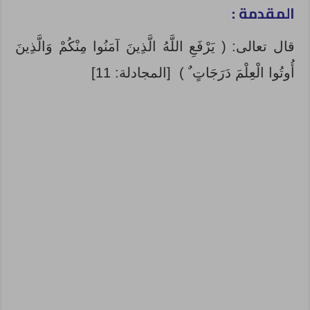
المقدمة :
قال تعالى: ( يَرْفَعِ اللَّهُ الَّذِينَ آمَنُوا مِنْكُمْ وَالَّذِينَ
أُوتُوا الْعِلْمَ دَرَجَاتٍ ٌ ) ‏[‏المجادلة‏:‏ 11‏]‏