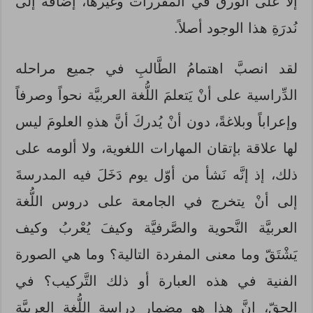
إلا على الورق في المقررات وغيرها، إضافةً إلى
نُدرَةِ هذا الوجود أصلاً.
لقد انصبَّ اهتمامُ الطَّالبِ في جميع مراحله
الدِّراسية على أنْ يَتعلمَ اللُّغة العربيَّة نحواً وصرفاً
وإعراباً وبلاغةً، دون أنْ يُدركَ أنَّ هذهِ العلومَ ليس
لها علاقة بإتقان المهارات اللغوية، ولا ألومه على
ذلك، إذ إنَّه نَشأ من أوّل يوم دَخَلَ فيه المدرسةَ
إلى أنْ يتخرج في الجامعة على دروس اللُّغة
العربيَّة النَّحوية والصَّرفيَّة وكيفَ يُعْربُ وكيف
يَشْتَقّ وما معنى المفردة التالية؟ وما هي الصورة
الفنية في هذه العبارة أو ذلك التَّركيب؟ في
الحقّ، إنَّ هذا هو مضمار دراسة اللُّغة العربيَّة