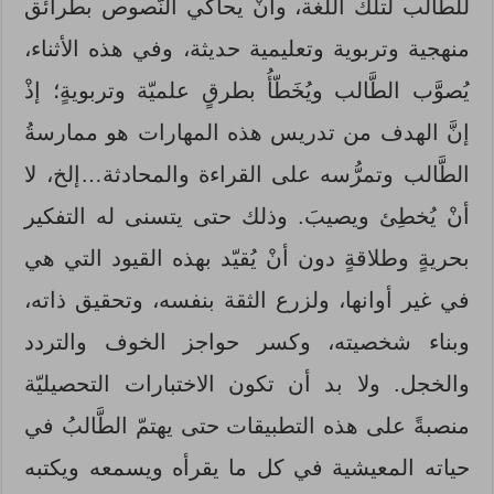
للطَّالب لتلك اللُّغة، وأنْ يحاكي النُّصوص بطرائق
منهجية وتربوية وتعليمية حديثة، وفي هذه الأثناء،
يُصوَّب الطَّالب ويُخَطّأُ بطرقٍ علميّة وتربويةٍ؛ إذْ
إنَّ الهدف من تدريس هذه المهارات هو ممارسةُ
الطَّالب وتمرُّسه على القراءة والمحادثة…إلخ، لا
أنْ يُخطِئ ويصيبَ. وذلك حتى يتسنى له التفكير
بحريةٍ وطلاقةٍ دون أنْ يُقيّد بهذه القيود التي هي
في غير أوانها، ولزرع الثقة بنفسه، وتحقيق ذاته،
وبناء شخصيته، وكسر حواجز الخوف والتردد
والخجل. ولا بد أن تكون الاختبارات التحصيليّة
منصبةً على هذه التطبيقات حتى يهتمّ الطَّالبُ في
حياته المعيشية في كل ما يقرأه ويسمعه ويكتبه