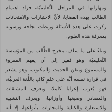
ومهاراتها في المراحل التَّعليميّة، فزاد اهتمام
الطالب بهذه القضايا، لأنَّ الاختبارات والامتحانات
ركزت على هذه الأسئلة وربطت نجاحه ورسوبه
بمعرفة هذه العلوم.
وبناءً على ما سلف، يتخرج الطَّالب من المؤسسة
التَّعليميّة وهو فقير إلى أن يفهم المقروء
والمسموع ويتقن الحديث والمكتوب، وهو يشعر
في قرارة نفسه أنَّه على علمٍ كافٍ باللُّغة العربيَّة،
فهو يُعرب إعرابا كاملا، ويعرف المشتقات
والمصادر وصيغها وأوزانها، ويعرف التشبيه
والاستعارة والكناية والمجازات بأنواعها، إلا أنه