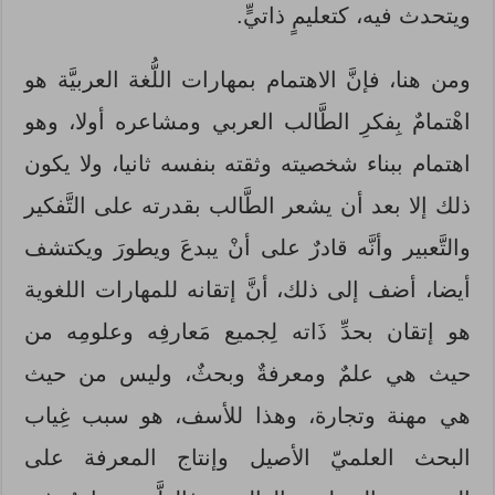
ويتحدث فيه، كتعليمٍ ذاتيٍّ.
ومن هنا، فإنَّ الاهتمام بمهارات اللُّغة العربيَّة هو
اهْتمامٌ بِفكرِ الطَّالب العربي ومشاعره أولا، وهو
اهتمام ببناء شخصيته وثقته بنفسه ثانيا، ولا يكون
ذلك إلا بعد أن يشعر الطَّالب بقدرته على التَّفكير
والتَّعبير وأنَّه قادرٌ على أنْ يبدعَ ويطورَ ويكتشف
أيضا، أضف إلى ذلك، أنَّ إتقانه للمهارات اللغوية
هو إتقان بحدِّ ذَاته لِجميع مَعارفِه وعلومِه من
حيث هي علمٌ ومعرفةٌ وبحثٌ، وليس من حيث
هي مهنة وتجارة، وهذا للأسف، هو سبب غِياب
البحث العلميّ الأصيل وإنتاج المعرفة على