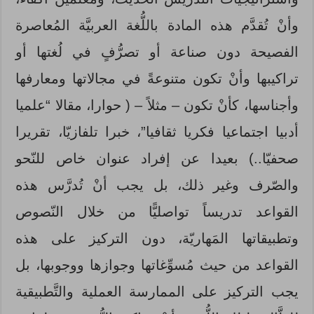
وأنْ تُقدَّم هذه المادة باللُّغة العربيَّة المُعاصرة
الفصيحة دون صناعة أو تصرُّفٍ في لُغتها أو
تراكيبها وأنْ تكون متنوعةً في مجالاتها ومعارفها
وأجناسها، كأنْ تكون – مثلاً – ( حوارا، مقالا “علميا
أدبيا اجتماعيا فكريا ثقافيا”، خبرا تلفازيّا، تقريرا
صحفيّا..) بعيدا عن إفراد عنوان خاص للنّحو
والصّرف وغير ذلك، بل يجب أنْ تُدرَّس هذه
القواعد تدريساً تواصليًّا من خلال النّصوص
وتطبيقاتها المَهاريّة، دون التركيز على هذه
القواعد من حيث مُسوِّغاتها وجوازها ووجوبها، بل
يجب التركيز على الممارسة العملية والتَّطبيقية