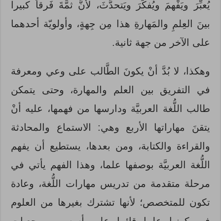
يُعبِّرَ ويَفْهمَ ويُفكِّرَ ويَتحدَّثَ، لأنَّ ثمَّةَ فَرقاً كبيرا
بينَ العِلمِ والمَهارةِ هذا مِن جِهةٍ، وأولويّة أحدهما
على الآخر من جهة ثانية.
وهكذا، لا بُدَّ أنْ يكونَ الطَّالب على وعي ومعرفة
في التفريق بين العلم والمهارة، وحتى يتمكن
طالب اللُّغة العربيَّة ودارسها من فهمها، عليه أنْ
يتقنَ مهاراتها الأربع وهي: الاستماع والمحادثة
والقراءة والكتابة، ومن بعدها، يستطيع أن يفهم
اللُّغة العربيَّة بوصفها علما، وهذا الفهم يأتي في
مرحلة متقدمة من تدريس مهارات اللُّغة، وعادة
تكون للمتخصص؛ لأنها تشترك بغيرها من العلوم