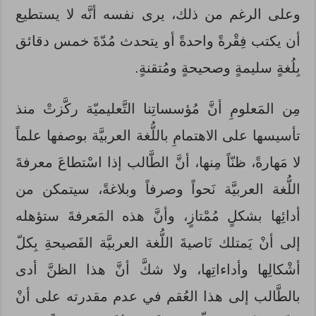
وعلى الرغم من ذلك، يرى نفسه أنَّه لا يستطيع
أن يكتب فِقْرةً واحدةً أو يتحدث مُدّةَ خمس دقائق
بِلُغةٍ سليمةٍ وصحيحةٍ ومُتقنةٍ.
مِن المَعلومِ أنَّ مُؤسساتِنا التَّعليميّة ركَّزتْ منذ
تأسيسها على الاهتمامِ باللُّغة العربيَّة بوصفها علماً
لا مَهارةً، ظنّاً مِنها، أنَّ الطَّالب إذا اسْتطاعَ معرفةَ
اللُّغة العربيَّة نَحواً وصرفاً وبلاغةً، سيتمكن من
أدائِها بشكلٍ مُمْتازٍ، وأنَّ هذه المَعرفةَ ستؤهله
إلى أنْ يَمتلك نَاصيةَ اللُّغة العربيَّة الفَصيحةِ بِكلّ
أشْكالِها وأداءاتِها، ولا شكَّ أنَّ هذا الظنَّ أدى
بالطَّالب إلى هذا العُقم في عدم مقدرته على أنْ