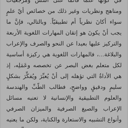
في كونها علما قائما على أسس ومرجعيات
ومناهج ونظريات وغير ذلك من خصائص أيّ علمٍ
سواء أكانَ نظرياً أم تطبيقيّاً. وبالتالي، فإنَّ ما
يجب أنْ يكونَ هو إتقان المهارات اللغوية الأربعة
والتركيز عليها بعيدا عن النحو والصرف والإعراب
والبلاغة…، فالمهارات اللغوية هي ركيزة أساسية
لكل متعلم بغض البصر عن تخصصه وعَمَلِه، إذ
هي الأداةُ التي تؤهله إلى أنْ يُعبِّرَ ويُفكِّرَ بشكلٍ
سليمٍ ودقيقٍ وواضحٍ، فطالب الطّبِّ والهندسة
والعلوم التطبيقية والإنسانية لا تعنيه مسائل
الإعراب والصيغ الصرفية والميزان الصرفي
وأنواع التشبيه والاستعارة والكناية، ولكن ما يعنيه