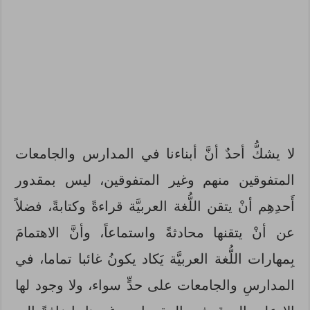
لا يشكُّ أحدٌ أنَّ أبناءنا في المدارس والجامعات
المتفوقين منهم وغير المتفوقين، ليس بمقدور
أَحدِهِم أنْ يتقن اللُّغة العربيَّة قراءةً وكتابةً، فضلاً
عن أنْ يتقنها محادثةً واستماعاً، وأنَّ الاهتمامَ
بِمهارات اللُّغة العربيَّة يَكاد يكونُ غائبا تماما، في
المدارسِ والجامعات على حدٍّ سواء، ولا وجود لها