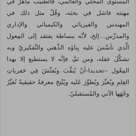
المستوى المحلي والعالمي، فالطَّبيب ماهرٌ في
مهنته فاشل في بحثه، وقُلْ مثل ذلك في
المهندس والفيزيائي والكيميائي والإداري
والمدرِّس…إلخ، لأنّه ببساطة يفتقد إلى المِعول
الَّذي تأسَّسَ عليه بِناؤه الذِّهني والتَّفكيريّ وبه
تشكَّلَ عقله، ومن ثمَّ، فإنَّه لا يستطيع إلا بهذا
المِعْول –تحديدا-أنْ يُنقِّبَ ويُفتِّشَ فِي حَفرياتِ
العِلمِ ويُغيِّرَ ويُطوِّرَ عَليه ويُنْتِجَ معرفةً حقيقيةً تُغيِّرُ
وجْهَها الآني والمُستقبليّ.