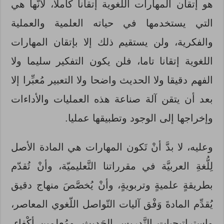
هو إتقان المهارات اللغوية إتقانا كاملا، لأنَّها هي
التي يستخدمها في حياته العلمية والعملية
والفكرية، ولن يستقيم ذلك إلا بإتقان المهارات
اللغوية إتقانا تاما، فلن يكون التفكير سليما ولا
الفهم دقيقا ولا الحديث واضحا ولا التعبير مُعبِّرا إلا
بعد أن يتقن آلة صناعة هذه العمليات والأداءات
وإخراجها إلى الوجود وتطبيقها عمليا.
وعليه، لا بدَّ أنْ تَكون المهارات هي المادة الأصل
لِلُّغةِ العربيَّة في مقرراتنا التَّعليميّة، وأنْ تُقدّم
بطريقةٍ علميةٍ وتربويةٍ، وأنْ يُخصَّصَ منهاج دقيق
يُقدِّم المادةَ وَفْق آليات التّواصل اللّغوي المعاصر،
واستراتيجيات التَّدريس الحَديث، ومُعلمين أكْفاء،