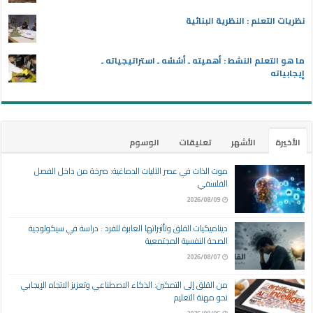
نظريات التعلم : النظرية البنائية
ما هو التعلم النشط : أهميته ـ أسُسُه ـ استراتيجياته ـ
إيجابياته
الأخيرة
الأشهر
تعليقات
الوسوم
موت الذات في عصر الآليات الدماغية: صرخة من داخل الفصل
الفلسفي
2026/08/09
ديناميكيات القلق وتأثيراتها العابرة للفرد : دراسة في سيكولوجية
الصحة النفسية المجتمعية
2026/08/07
من القلق إلى التمكين: الذكاء الاصطناعي وتعزيز الاتجاه الإيجابي
نحو مهنة التعليم
2026/08/06