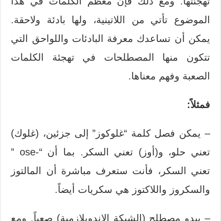
تهجئتها. ومع ذلك فإن معظم الكلمات في هذا
الموضوع تأتي من اللاتينية، ولها بادئة ولاحقة.
يمكن أن تساعدك معرفة البادئات واللواحق التي
تتكون منها المصطلحات في تهجئة الكلمات
الصعبة وفهم معناها.
فمثلاً:
– يمكن فصل كلمة “غلوكوز” إلى جزئين، (غلوك)
تعني حلو، و(أوز) تعني السكر. بما أن “-ose ”
تعني السكر، فأنت ستعرف مباشرة أن المالتوز
والسكروز واللاكتوز هي سكريات أيضاً.
– يبدو مصطلح (الشبكة الإندوبلازمية) صعباً. ومع