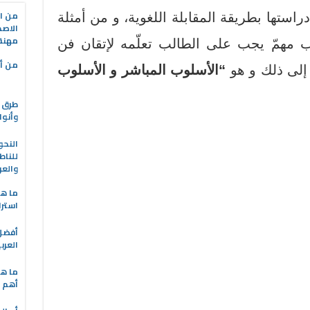
من ال
دراستها بطريقة المقابلة اللغوية، و من أمثلة
الاصط
مهنة 
ب مهمّ يجب على الطالب تعلّمه لإتقان فن
من أه
 إلى ذلك و هو
“الأسلوب المباشر و الأسلوب
طرق ا
وأنوا
النحو
للناط
والعر
ما هو
استرا
العرب
ما هي
أهم ا