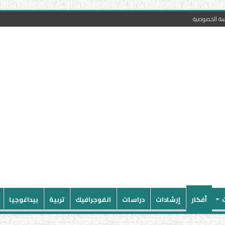
سة الخصوصية
أفكار
إرشادات
دراسات
انفوجرافيك
تربية
بيداغوجيا