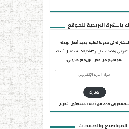
 بالنشرة البريدية للموقع
للاشتراك في مدونة تعليم جديد، أدخل بريدك
لكتروني واضغط على زر "اشترك" لتستقبل أحدث
المواضيع من خلال البريد الإلكتروني.
ان
يد
كتروني
اشترك
ضمام إلى 27.6 من آلاف المشتركين الآخرين
 المواضيع والصفحات