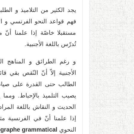
يجد الكثير من التلاميذ و الطل
فهم قواعد النحو الفرنسي و ال
مستقبلا خاصّة إذا علمنا أنّ
تُدرّس باللغة الأجنبية.
و رغم الطرائق و المناهج ا
الأجنبية إلاّ أنّ النّقص بقي ق
الطالب حتى القدرة على صياغ
يصيب التلميذ بالإحباط. ومما 
الحديث و النقاش باللغة المراد د
إذا علمنا أنّ في الفرنسية مث
النحوي
ographe grammatical