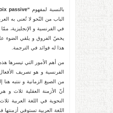
بالنسبة لمفهوم
“La voix active et la voix passive”،
الباب من النّحو لا تُعنى به الع
في الفرنسية و الإنجليزية، ممّا
يخصّ الفروق و يلقي الضوء ع
هذا له فوائد في الترجمة.
من أهم الأمور التي تيسرها هذ
الفرنسية و هو تصريف الأفعال،
من الصيغ الزمانية و ننتبه هنا 
أنّ الأزمنة العقلية ثلاث و ه
النحوية في اللغة العربية ثلا
اللغة العربية تستوفي أزمنتها في