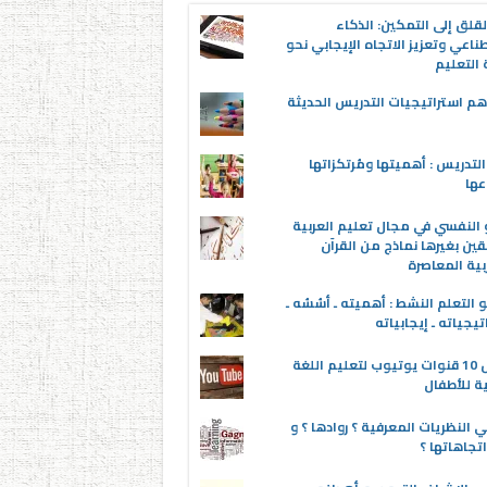
قلق إلى التمكين: الذكاء
ناعي وتعزيز الاتجاه الإيجابي نحو
التعليم
م استراتيجيات التدريس الحديثة
لتدريس : أهميتها ومُرتكزاتها
عها
 النفسي في مجال تعليم العربية
قين بغيرها نماذج من القرآن
بية المعاصرة
 التعلم النشط : أهميته ـ أسُسُه ـ
تيجياته ـ إيجابياته
أفضل 10 قنوات يوتيوب لتعليم اللغة
ية للأطفال
 النظريات المعرفية ؟ روادها ؟ و
تجاهاتها ؟