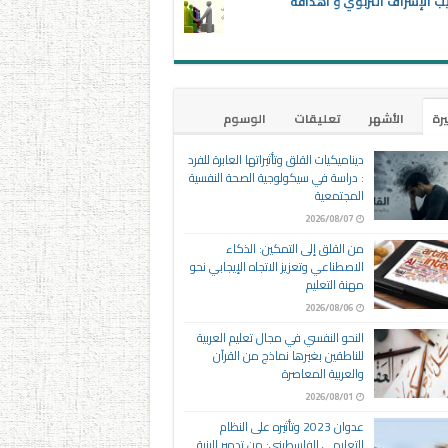
ب الإشراف التربوي و أهدافه
يرة
الأشهر
تعليقات
الوسوم
ديناميكيات القلق وتأثيراتها العابرة للفرد
: دراسة في سيكولوجية الصحة النفسية
المجتمعية
2026/08/07
من القلق إلى التمكين: الذكاء
الاصطناعي وتعزيز الاتجاه الإيجابي نحو
مهنة التعليم
2026/08/06
النحو النفسي في مجال تعليم العربية
للناطقين بغيرها نماذج من القرآن
والعربية المعاصرة
2026/08/01
عدوان 2023 وتأثيره على النظام
التعليمي الفلسطيني: من تدمير البنية