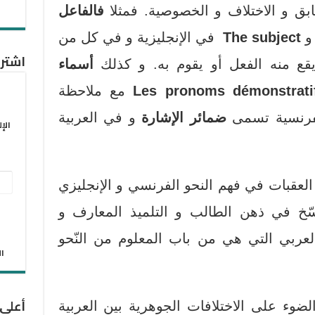
ابق و الاختلاف و الخصوصية. فمثلا
فالفاعل
و
The subject
في الإنجليزية و في كل من
اشترك
يقع منه الفعل أو يقوم به. و كذلك
أسماء
Les pronoms démonstrati
مع ملاحظة
لفرنسية تسمى
ضمائر الإشارة
و في العربية
الإ
عنو
العقبات في فهم النحو الفرنسي و الإنجليزي
البر
رسّخ في ذهن الطالب و التلميذ المعارف و
الإل
العربي التي هي من باب المعلوم من النّحو
الان
أعلى
لضوء على الاختلافات الجوهرية بين العربية