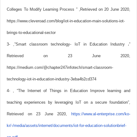
Colleges To Modify Learning Process ” ,Retrieved on 20 June 2020,
https://www.cleveroad.com/blog/iot-in-education-main-solutions-iot-
brings-to-educational-sector
3- ,”Smart classroom technology- IoT in Education Industry ،”
Retrieved on 23 June 2020,
https://medium.com/@chapter247infotech/smart-classroom-
technology-iot-in-education-industry-3eba4b2cd374
4- , “The Internet of Things in Education Improve learning and
teaching experiences by leveraging IoT on a secure foundation”,
Retrieved on 23 June 2020,
https://www.al-enterprise.com/ko-
kr/-/media/assets/internet/documents/iot-for-education-solutionbrief-