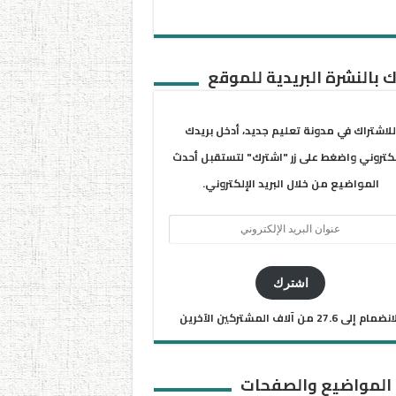
 بالنشرة البريدية للموقع
للاشتراك في مدونة تعليم جديد، أدخل بريدك
لكتروني واضغط على زر "اشترك" لتستقبل أحدث
المواضيع من خلال البريد الإلكتروني.
ان
يد
كتروني
اشترك
ضمام إلى 27.6 من آلاف المشتركين الآخرين
 المواضيع والصفحات