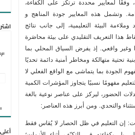
وفقًا لمعايير محددة ترتكز على الكفاءة،
دامة. وتشمل هذه المعايير جودة المناهج و
اشترك
وملاءمة البيئة التعليمية، إلى جانب نتائج
اط هذا التعريف التقليدي على بيئة محاصَرة
ًا وغير واقعي. إذ يفرض السياق المحلي بما
الإ
ة تحتية متهالكة ومخاطر أمنية دائمة تحديًا
وم الجودة بما يتماشى مع الواقع الفعلي لا
عنو
ليم مفهومًا نسبيًا يتجاوز المؤشرات الكمية
البر
لات الحضور، ليركز على عناصر نوعية بالغة
الإل
ناء والتحدي. ومن أبرز هذه العناصر:
الان
ت: إن التعليم في ظل الحصار لا يُقاس فقط
أعلى
ر، بل بكفاءته في التكيّف أثناء الأزمات؛