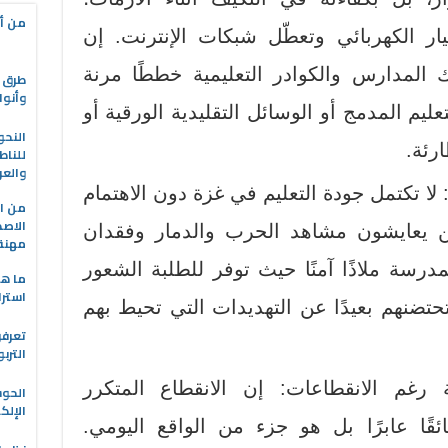
من أه
تيار الكهربائي وتعطّل شبكات الإنترنت. إن
ك المدارس والكوادر التعليمية خططًا مرنة
طرق ا
وأنوا
عليم المدمج أو الوسائل التقليدية الورقية أو
النحو
رئة.
للناط
والعر
ا: لا تكتمل جودة التعليم في غزة دون الاهتمام
من ال
الاصط
ين يعايشون مشاهد الحرب والدمار وفقدان
مهنة 
مدرسة ملاذًا آمنًا حيث توفر للطلبة الشعور
ما هو
استرا
حتضنهم بعيدًا عن التهديدات التي تحيط بهم
تعرفو
الترب
ية رغم الانقطاعات: إن الانقطاع المتكرر
الحو
الإلك
عائقًا عابرًا بل هو جزء من الواقع اليومي.