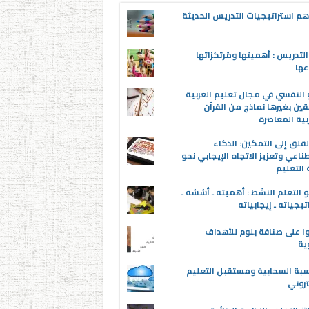
م استراتيجيات التدريس الحديثة
لتدريس : أهميتها ومُرتكزاتها
عها
 النفسي في مجال تعليم العربية
قين بغيرها نماذج من القرآن
بية المعاصرة
قلق إلى التمكين: الذكاء
ناعي وتعزيز الاتجاه الإيجابي نحو
التعليم
 التعلم النشط : أهميته ـ أسُسُه ـ
تيجياته ـ إيجابياته
ا على صنافة بلوم للأهداف
وية
سبة السحابية ومستقبل التعليم
تروني