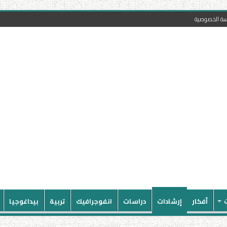
سة الخصوصية
أفكار
إرشادات
دراسات
انفوجرافيك
تربية
بيداغوجيا