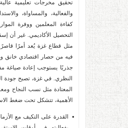
تحقيق مخرجات تعليمية عالية، 
والفعالية، والمساواة، والاست
كفاءة المعلمين ووفرة الموارد 
التحصيل الأكاديمي. غير أن إسق
مثل قطاع غزة يُعد أمرًا قاصر
فيه من حصار اقتصادي خانق وبني
جذريًا يستوجب إعادة صياغة مفه
النظري. في غزة، تصبح جودة التع
المعتادة مثل نسب النجاح ومعد
الأهمية، تتشكل تحت ضغط الاستث
القدرة على التكيف مع الأزما
بفعاليته في أوقات الاستقرا