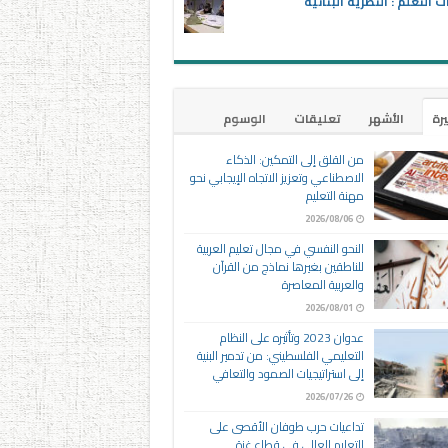
ت التعلم : النظرية البنائية
يرة
الأشهر
تعليقات
الوسوم
من القلق إلى التمكين: الذكاء
الاصطناعي وتعزيز الاتجاه الإيجابي نحو
مهنة التعليم
2026/08/06
النحو النفسي في مجال تعليم العربية
للناطقين بغيرها نماذج من القرآن
والعربية المعاصرة
2026/08/01
عدوان 2023 وتأثيره على النظام
التعليمي الفلسطيني: من تدمير البنية
إلى استراتيجيات الصمود والتعافي
2026/07/26
تداعيات حرب طوفان الأقصى على
التعليم العالي في قطاع غزة