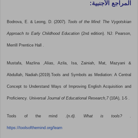
المراجع الأجنبية:
Bodrova, E. & Leong, D. (2007).
Tools of the Mind: The Vygotskian
Approach to Early Childhood Education
(2nd edition). NJ: Pearson,
Merrill Prentice Hall .
Mustafa, Mazlina ,Alias, Azila, Isa, Zainiah, Mat, Mazyani &
Abdullah, Nadiah.(2019).Tools and Symbols as Mediation: A Central
Concept to Understand Ways of Improving English Acquisition and
Proficiency
. Universal Journal of Educational Research,7
(10A), 1-5 .
Tools of the mind .(n.d
). What is tools? .
https://toolsofthemind.org/learn