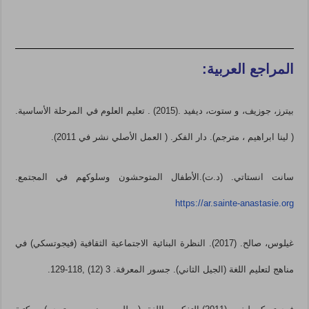
المراجع العربية:
بيترز، جوزيف، و ستوت، ديفيد .(2015) . تعليم العلوم في المرحلة الأساسية.
( لينا ابراهيم ، مترجم). دار الفكر. ( العمل الأصلي نشر في 2011).
سانت انستاتي. (د.ت).الأطفال المتوحشون وسلوكهم في المجتمع.
https://ar.sainte-anastasie.org
غيلوس، صالح. (2017). النظرة البنائية الاجتماعية الثقافية (فيجوتسكي) في
مناهج لتعليم اللغة (الجيل الثاني). جسور المعرفة. 3 (12) ,118-129.