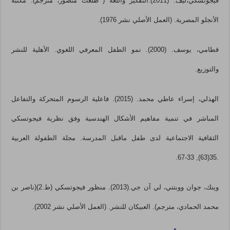
فيجوتسكي،ليف. (2011).التفكير واللغة ( طلعت منصور، مترجم). مكتبة
الأنجلو المصرية. (العمل الأصلي نشر 1976).
قطامي، يوسف. (2000). نمو الطفل المعرفي اللغوي. الأهلية للنشر
والتوزيع.
الهذلي، إسراء عاطي محمد. (2015). فاعلية الرسوم المتحركة والتفاعل
المباشر في تنمية مفاهيم الأشكال الهندسية وفق نظرية فيجوتسكي
الثقافية الاجتماعية لدى طفل ماقبل المدرسة. مجلة الطفولة العربية
.35(63), 33-67.
وينك، جوان ووبتني، لي آن جي.(2013). منظور فيجوتسكي (ط.2)(ناصر بن
محمد الحمادي، مترجم). العبيكان للنشر. (العمل الأصلي نشر 2002).