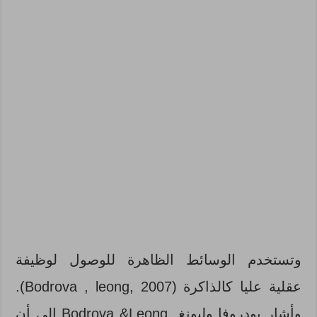
وتستخدم الوسائط الظاهرة للوصول لوظيفة
عقلية عليا كالذاكرة (Bodrova , leong, 2007).
وأشار بودروفا وليونغ Bodrova &Leong إلى أن