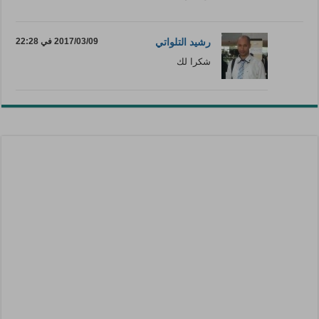
رشيد التلواتي
2017/03/09 في 22:28
شكرا لك