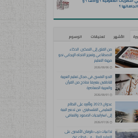
 النظريات المعرفية ؟ روادها ؟ و
تجاهاتها ؟
يرة
الأشهر
تعليقات
الوسوم
من القلق إلى التمكين: الذكاء
الاصطناعي وتعزيز الاتجاه الإيجابي نحو
مهنة التعليم
2026/08/06
النحو النفسي في مجال تعليم العربية
للناطقين بغيرها نماذج من القرآن
والعربية المعاصرة
2026/08/01
عدوان 2023 وتأثيره على النظام
التعليمي الفلسطيني: من تدمير البنية
إلى استراتيجيات الصمود والتعافي
2026/07/26
تداعيات حرب طوفان الأقصى على
التعليم العالي في قطاع غزة