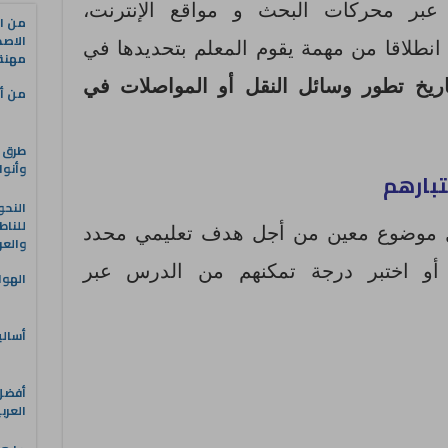
عبر محركات البحث و مواقع الإنترنت،
من ال
الاصط
انطلاقا من مهمة يقوم المعلم بتحديدها في
مهنة 
اريخ تطور وسائل النقل أو المواصلات في
من أه
طرق ا
وأنوا
النحو
للناط
ل موضوع معين من أجل هدف تعليمي محدد
والعر
و اختبر درجة تمكنهم من الدرس عبر
الهوا
أسالي
العرب