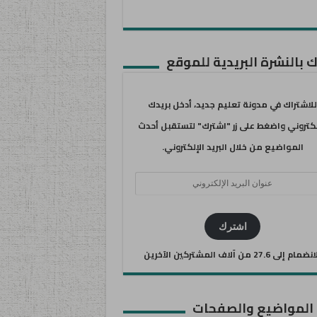
 بالنشرة البريدية للموقع
للاشتراك في مدونة تعليم جديد، أدخل بريدك
لكتروني واضغط على زر "اشترك" لتستقبل أحدث
المواضيع من خلال البريد الإلكتروني.
ان
يد
كتروني
اشترك
ضمام إلى 27.6 من آلاف المشتركين الآخرين
 المواضيع والصفحات