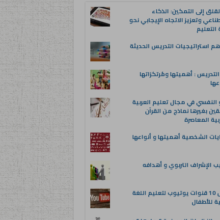
قلق إلى التمكين: الذكاء
ناعي وتعزيز الاتجاه الإيجابي نحو
التعليم
م استراتيجيات التدريس الحديثة
لتدريس : أهميتها ومُرتكزاتها
عها
 النفسي في مجال تعليم العربية
قين بغيرها نماذج من القرآن
بية المعاصرة
يات الشخصية أهميتها و أنواعها
ب الإشراف التربوي و أهدافه
أفضل 10 قنوات يوتيوب لتعليم اللغة
ية للأطفال