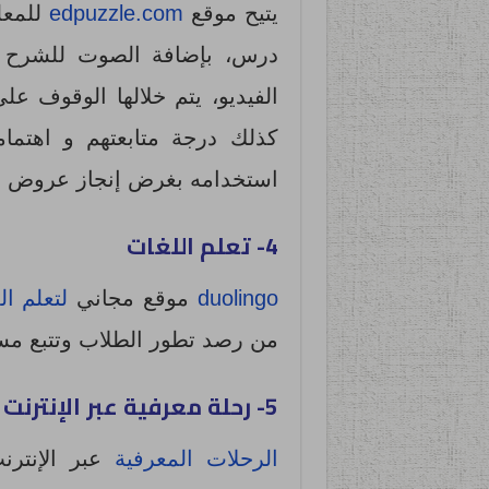
يتيح موقع
edpuzzle.com
للمعل
درس، بإضافة الصوت للشرح و 
الفيديو، يتم خلالها الوقوف 
كذلك درجة متابعتهم و اهتما
استخدامه بغرض إنجاز عروض تق
4- تعلم اللغات
duolingo
موقع مجاني
لتعلم ال
من رصد تطور الطلاب وتتبع مسار
5- رحلة معرفية عبر الإنترنت WebQuest
الرحلات المعرفية