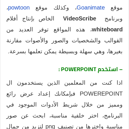
موقع
Goanimate
، وكذلك موقع
powtoon
،
وبرنامج
VideoScribe
الخاص بإنتاج أفلام
whiteboard
، هذه المواقع توفر العديد من
القوالب والشخصيات والصور والأصوات مقارنة
بغيرها، وهي سهلة وبسيطة يمكن تعلمها بسرعة.
– استخدم POWERPOINT :
اذا كنت من المعلمين الذين يستخدمون ال
POWEREPOINT فبإمكانك إعداد عرض رائع
ومميز من خلال شريط الأدوات الموجود في
البرنامج، اختر خلفية مناسبة، ابحث عن صور
مناسبة واخترها من تصنيف png لتزيد من جمال