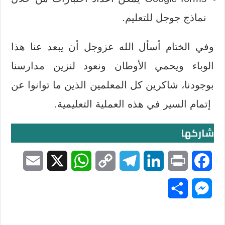
نماذج جوجل للتعليم.
وفي الختام أسأل الله عزوجل أن يبعد عنا هذا
الوباء ويحمي الأوطان ونعود لنزين مدارسنا
بوجودنا، شاكرين كل المعلمين الذين ما توانوا عن
إتمام السير في هذه العملية التعليمية.
شاركها
E
X
W
C
T
L
P
F
m
h
o
e
i
r
a
S
M
a
a
p
l
n
i
c
h
e
i
t
y
e
k
n
e