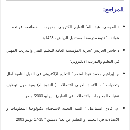
المراجع:
د.الموسى، عبد الله” التعليم الكتروني :مفهومه …خصائصه..فوائده …
عوائقه ” ندوة مدرسة المستقبل الرياض ، 1423هـ .
د.جاسر الحربش “تجربة المؤسسة العامة للتعليم الفني والتدريب المهني
في التعليم والتدريب الالكتروني”
م. إبراهيم محمد عبدا لمنعم ” التعليم الإلكتروني في الدول النامية آمال
وتحديات ” ، الاتحاد الدولي للاتصالات ( الندوة الإقليمية حول توظيف
تقنيات المعلومات والاتصالات في التعليم) – يوليو 2003/ مصر.
م. فادي اسماعيل ” البنية التحتية لاستخدام تكنولوجيا المعلومات و
الاتصالات في التعليم، و التعليم عن بعد” دمشق * 15-17 يوليو 2003