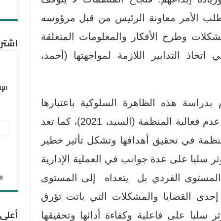
لب الأمر معاونة الرئيس من قبل مرؤوسه
كلات وطرح الأفكار والمعلومات المتعلقة
اشترك
ي اتخاذ التدابير اللازمة لمواجهتها (أحمد،
الإ
 بدراسة هذه الظاهرة السلوكية باعتبارها
قضية سلوكية وتنظيمية تعكس عدم فعالية المنظمة (السيد، 2021)، كما تعد
عنو
نظمة في تحقيق أهدافها وتشكل تأثير خطير
البر
الإل
ر سلبا على عدة جوانب في العملية الإدارية
الان
 المستوى الفردي بل يتعداه إلى المستوى
حدى القضايا والمشكلات التي باتت تؤرق
أعلى
 سلبا على فاعلية وكفاءة أدائها وتحقيقها