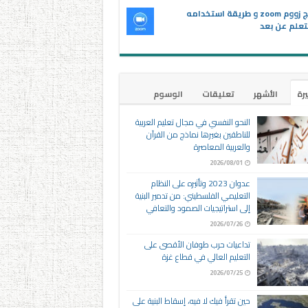
برنامج زووم zoom و طريقة استخدامه
تعلم عن بعد
يرة
الأشهر
تعليقات
الوسوم
النحو النفسي في مجال تعليم العربية
للناطقين بغيرها نماذج من القرآن
والعربية المعاصرة
2026/08/01
عدوان 2023 وتأثيره على النظام
التعليمي الفلسطيني: من تدمير البنية
إلى استراتيجيات الصمود والتعافي
2026/07/26
تداعيات حرب طوفان الأقصى على
التعليم العالي في قطاع غزة
2026/07/25
حين تقرأ فيك لا فيه، إسقاط البنية على