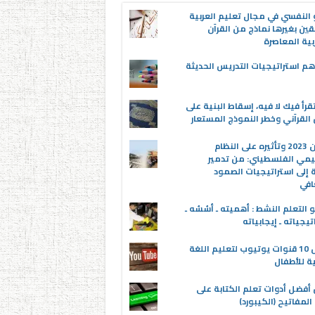
 النفسي في مجال تعليم العربية
قين بغيرها نماذج من القرآن
بية المعاصرة
م استراتيجيات التدريس الحديثة
قرأ فيك لا فيه، إسقاط البنية على
القرآني وخطر النموذج المستعار
عدوان 2023 وتأثيره على النظام
يمي الفلسطيني: من تدمير
ة إلى استراتيجيات الصمود
افي
 التعلم النشط : أهميته ـ أسُسُه ـ
تيجياته ـ إيجابياته
أفضل 10 قنوات يوتيوب لتعليم اللغة
ية للأطفال
 أفضل أدوات تعلم الكتابة على
المفاتيح (الكيبورد)