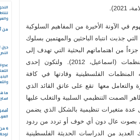
النحو
202).
للناط
والعر
م في الآونة الأخيرة من المفاهيم السلوكية
من أه
 التي جذبت انتباه الباحثين والمهتمين بسلوك
حين ت
زءاً من اهتماماتهم البحثية التي تهدف إلى
النص 
إحداث تغيير إيجابي في المنظمات (اسماعيل، 2012). ولتكون إحدى
التعل
ه المنظمات الفلسطينية وقادتها في كافة
البني
والتع
 والتعامل معها تقع على عاتق القائد الذي
ما هو
اهر الصمت التنظيمي السلبية والتغلب عليها
استرا
ل عدة متغيرات تنظيمية بالشكل الذي يضمن
العرب
ي بصوت عال دون أي خوف أو تردد من ردود
6 من
ك العديد من الدراسات الحديثة الفلسطينية
لوحة 