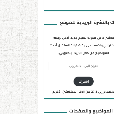
 بالنشرة البريدية للموقع
للاشتراك في مدونة تعليم جديد، أدخل بريدك
لكتروني واضغط على زر "اشترك" لتستقبل أحدث
المواضيع من خلال البريد الإلكتروني.
ان
يد
كتروني
اشترك
ضمام إلى 27.6 من آلاف المشتركين الآخرين
 المواضيع والصفحات