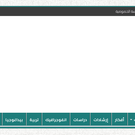
سة الخصوصية
أفكار
إرشادات
دراسات
انفوجرافيك
تربية
بيداغوجيا