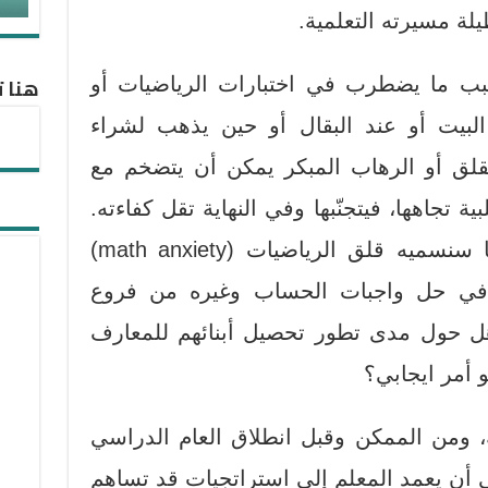
لة مسيرته التعلمية.
هنا ت
سبب ما يضطرب في اختبارات الرياضيات أو
البيت أو عند البقال أو حين يذهب لشراء
لقلق أو الرهاب المبكر يمكن أن يتضخم مع
تجاهها، فيتجنّبها وفي النهاية تقل كفاءته.
وخلال المدرسة ومع ظهور ما سنسميه قلق الرياضيات (math anxiety)
م في حل واجبات الحساب وغيره من فروع
أهل حول مدى تطور تحصيل أبنائهم للمعارف
 أمر ايجابي؟
، ومن الممكن وقبل انطلاق العام الدراسي
 أن يعمد المعلم إلى استراتجيات قد تساهم