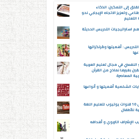
قلق إلى التمكين: الذكاء
ناعي وتعزيز الاتجاه الإيجابي نحو
التعليم
م استراتيجيات التدريس الحديثة
لتدريس : أهميتها ومُرتكزاتها
عها
 النفسي في مجال تعليم العربية
قين بغيرها نماذج من القرآن
بية المعاصرة
يات الشخصية أهميتها و أنواعها
أفضل 10 قنوات يوتيوب لتعليم اللغة
ية للأطفال
ب الإشراف التربوي و أهدافه