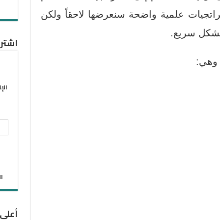
اتجيات علمية واضحة سنعرضها لاحقاً ولكن
بشكل سريع.
اشترك
 وهي:
الإ
عنو
البر
الإل
الان
أعلى