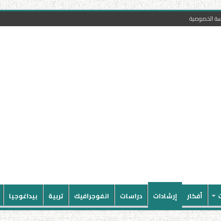
سة الخصوصية
أفكار
إرشادات
دراسات
انفوجرافيك
تربية
بيداغوجيا