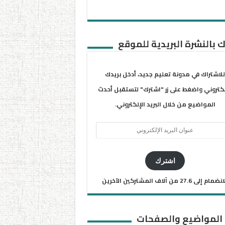
 بالنشرة البريدية للموقع
للاشتراك في مدونة تعليم جديد، أدخل بريدك
لكتروني واضغط على زر "اشترك" لتستقبل أحدث
المواضيع من خلال البريد الإلكتروني.
ان
يد
كتروني
اشترك
ضمام إلى 27.6 من آلاف المشتركين الآخرين
 المواضيع والصفحات