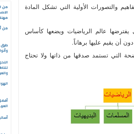
من ال
فاهيم والتصورات الأولية التي تشكل المادة
الاصط
مهنة 
من أه
ي يفترضها عالم الرياضيات ويضعها كأساس
ن أن يقيم عليها برهاناً.
طرق ا
وأنوا
ضحة التي تستمد صدقها من ذاتها ولا تحتاج
النحو
للناط
والعر
الهوا
العرب
أسالي