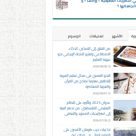
 النظريات المعرفية ؟ روادها ؟ و
تجاهاتها ؟
يرة
الأشهر
تعليقات
الوسوم
من القلق إلى التمكين: الذكاء
الاصطناعي وتعزيز الاتجاه الإيجابي نحو
مهنة التعليم
2026/08/06
النحو النفسي في مجال تعليم العربية
للناطقين بغيرها نماذج من القرآن
والعربية المعاصرة
2026/08/01
عدوان 2023 وتأثيره على النظام
التعليمي الفلسطيني: من تدمير البنية
إلى استراتيجيات الصمود والتعافي
2026/07/26
تداعيات حرب طوفان الأقصى على
التعليم العالي في قطاع غزة