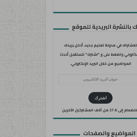
 بالنشرة البريدية للموقع
للاشتراك في مدونة تعليم جديد، أدخل بريدك
لكتروني واضغط على زر "اشترك" لتستقبل أحدث
المواضيع من خلال البريد الإلكتروني.
ان
يد
كتروني
اشترك
ضمام إلى 27.6 من آلاف المشتركين الآخرين
 المواضيع والصفحات