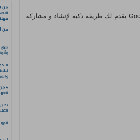
من ال
الاصط
محرر خرائط جوجل Google Maps يقدم لك طريقة ذكية لإنشاء و مشاركة
مهنة 
من أه
طرق ا
وأنوا
النحو
للناط
والعر
4 م
العرب
التقن
الهوا