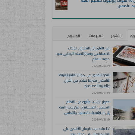
أفضل 10 قنوات يوتيوب لتعليم اللغة
ية للأطفال
يرة
الأشهر
تعليقات
الوسوم
من القلق إلى التمكين: الذكاء
الاصطناعي وتعزيز الاتجاه الإيجابي نحو
مهنة التعليم
2026/08/06
النحو النفسي في مجال تعليم العربية
للناطقين بغيرها نماذج من القرآن
والعربية المعاصرة
2026/08/01
عدوان 2023 وتأثيره على النظام
التعليمي الفلسطيني: من تدمير البنية
إلى استراتيجيات الصمود والتعافي
2026/07/26
تداعيات حرب طوفان الأقصى على
التعليم العالي في قطاع غزة