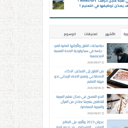
ماهي لعبة ماين كرافت minecraft ؟
 يمكن توظيفها في التعليم ؟
يرة
الأشهر
تعليقات
الوسوم
ديناميكيات القلق وتأثيراتها العابرة للفرد
: دراسة في سيكولوجية الصحة النفسية
المجتمعية
2026/08/07
من القلق إلى التمكين: الذكاء
الاصطناعي وتعزيز الاتجاه الإيجابي نحو
مهنة التعليم
2026/08/06
النحو النفسي في مجال تعليم العربية
للناطقين بغيرها نماذج من القرآن
والعربية المعاصرة
2026/08/01
عدوان 2023 وتأثيره على النظام
التعليمي الفلسطيني: من تدمير البنية