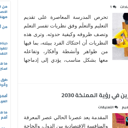
من ال
ادات
1
الاصط
مهنة 
تحرص المدرسة المعاصرة على تقديم
التعليم والتعلَم وفق نظريات تفسر التعلم
من أه
وتصف ظروفه وكيفية حدوثه. وترى هذه
دينام
النظريات أن احتكاك الفرد ببيئته، بما فيها
للفرد
من ظواهر وأنشطة وأفكار، وتفاعله
النف
معها بشكل مناسب، يؤدي إلى إدماجها
ما هو
استرا
طرق ا
وأنوا
 في رؤية المملكة 2030
العرب
على
يم
التعليقات
ما هي
مهارات
أهم ا
المقدمة يعد عصرنا الحالي عصر المعرفة
القرن
الحادي
والمنافسة الاقتصادية بين الدول، والحاجة