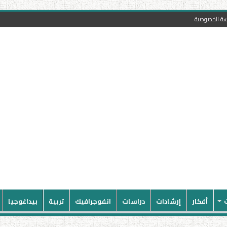
سة الخصوصية
أفكار
إرشادات
دراسات
انفوجرافيك
تربية
بيداغوجيا