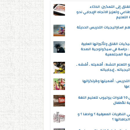
قلق إلى التمكين: الذكاء
ناعي وتعزيز الاتجاه الإيجابي نحو
التعليم
م استراتيجيات التدريس الحديثة
يكيات القلق وتأثيراتها العابرة
 : دراسة في سيكولوجية الصحة
سية المجتمعية
 التعلم النشط : أهميته ـ أسُسُه ـ
تيجياته ـ إيجابياته
لتدريس : أهميتها ومُرتكزاتها
عها
أفضل 10 قنوات يوتيوب لتعليم اللغة
ية للأطفال
 النظريات المعرفية ؟ روادها ؟ و
تجاهاتها ؟