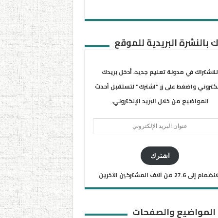
 بالنشرة البريدية للموقع
للاشتراك في مدونة تعليم جديد، أدخل بريدك
لكتروني واضغط على زر "اشترك" لتستقبل أحدث
المواضيع من خلال البريد الإلكتروني.
ان
يد
كتروني
اشترك
ضمام إلى 27.6 من آلاف المشتركين الآخرين
 المواضيع والصفحات