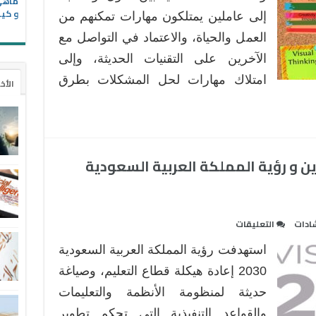
و
و كيف
إلى عاملين يمتلكون مهارات تمكنهم من
العشرين
العمل والحياة، والاعتماد في التواصل مع
في
الآخرين على التقنيات الحديثة، وإلى
رؤية
المملكة
امتلاك مهارات لحل المشكلات بطرق
الأخ
2030
مغلقة
ن و رؤية المملكة العربية السعودية
على
شادات
التعليقات
مهارات
استهدفت رؤية المملكة العربية السعودية
القرن
الحادي
2030 إعادة هيكلة قطاع التعليم، وصياغة
والعشرين
حديثة لمنظومة الأنظمة والتعليمات
و
والقواعد التنفيذية التي تحكم تطوير