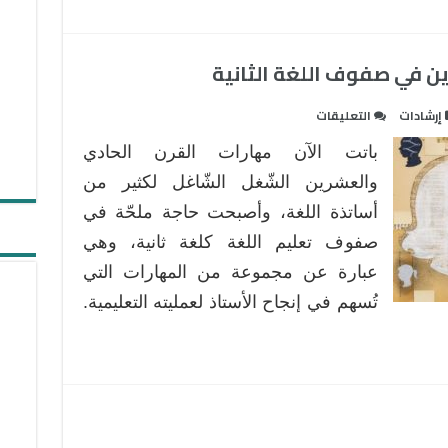
تدريس
الرياضيات
ودور
ين في صفوف اللغة الثانية
التكنولوجيا
في
على
إرشادات
التعليقات
تنمية
مهارات
مهارات
باتت الآن مهارات القرن الحادي
القرن
القرن
الحادي
والعشرين الشّغل الشّاغل لكثير من
الواحد
والعشرين
والعشرين
أساتذة اللغة، وأصبحت حاجة ملحّة في
في
مغلقة
صفوف تعليم اللغة كلغة ثانية، وهي
صفوف
عبارة عن مجموعة من المهارات التي
اللغة
الثانية
تُسهم في إنجاح الأستاذ لعمليته التعليمية.
مغلقة