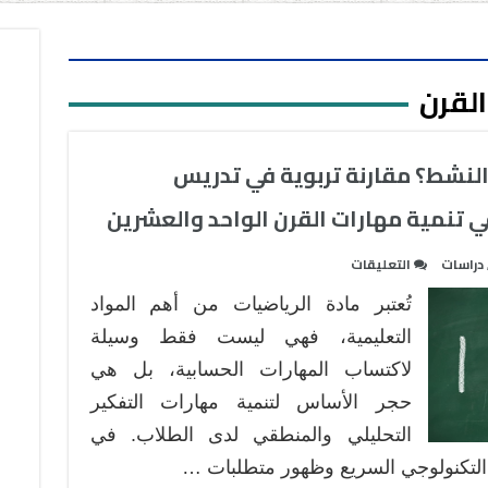
القرن
النشط؟ مقارنة تربوية في تدريس
في تنمية مهارات القرن الواحد والعشرين
على
دراسات
التعليقات
التدريس
تُعتبر مادة الرياضيات من أهم المواد
التقليدي
أم
التعليمية، فهي ليست فقط وسيلة
التعلم
لاكتساب المهارات الحسابية، بل هي
النشط؟
حجر الأساس لتنمية مهارات التفكير
مقارنة
التحليلي والمنطقي لدى الطلاب. في
تربوية
في
 التكنولوجي السريع وظهور متطلبات …