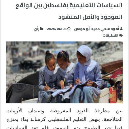
السياسات التعليمية بفلسطين بين الواقع
الموجود والأمل المنشود
أميرة فتحي حميد أبو موسى
2026/06/04
رأي
على
التعليقات
السياسات
التعليمية
بفلسطين
بين
الواقع
الموجود
والأمل
المنشود
مغلقة
بين مطرقة القيود المفروضة وسندان الأزمات
المتلاحقة، ينهض التعليم الفلسطيني كرسالة بقاء يمتزج
فيها حبر الطموح بدم الصمود، فلم تعد السياسات