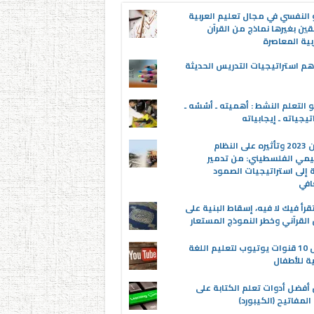
 النفسي في مجال تعليم العربية
قين بغيرها نماذج من القرآن
بية المعاصرة
م استراتيجيات التدريس الحديثة
 التعلم النشط : أهميته ـ أسُسُه ـ
تيجياته ـ إيجابياته
عدوان 2023 وتأثيره على النظام
يمي الفلسطيني: من تدمير
ة إلى استراتيجيات الصمود
افي
قرأ فيك لا فيه، إسقاط البنية على
القرآني وخطر النموذج المستعار
أفضل 10 قنوات يوتيوب لتعليم اللغة
ية للأطفال
 أفضل أدوات تعلم الكتابة على
المفاتيح (الكيبورد)