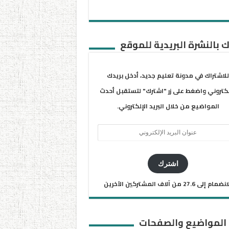
 بالنشرة البريدية للموقع
للاشتراك في مدونة تعليم جديد، أدخل بريدك
لكتروني واضغط على زر "اشترك" لتستقبل أحدث
المواضيع من خلال البريد الإلكتروني.
ان
يد
كتروني
اشترك
ضمام إلى 27.6 من آلاف المشتركين الآخرين
 المواضيع والصفحات