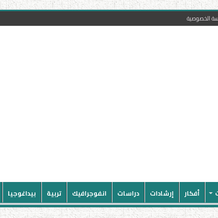
سة الخصوصية
أفكار
إرشادات
دراسات
انفوجرافيك
تربية
بيداغوجيا