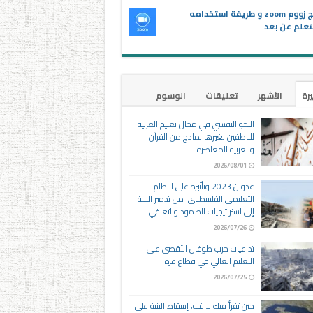
برنامج زووم zoom و طريقة استخدامه
تعلم عن بعد
يرة
الأشهر
تعليقات
الوسوم
النحو النفسي في مجال تعليم العربية
للناطقين بغيرها نماذج من القرآن
والعربية المعاصرة
2026/08/01
عدوان 2023 وتأثيره على النظام
التعليمي الفلسطيني: من تدمير البنية
إلى استراتيجيات الصمود والتعافي
2026/07/26
تداعيات حرب طوفان الأقصى على
التعليم العالي في قطاع غزة
2026/07/25
حين تقرأ فيك لا فيه، إسقاط البنية على