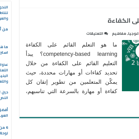
مغلقة
النحو
للناط
لى الكفاءة
والعر
من أه
على
غوجيا
,
مفاهيم
التعليقات
مقدمة
ما هو التعلم القائم على الكفاءة
ما هو
حول
استرا
التعليم
competency-based learning؟ يبدأ
القائم
التعليم القائم على الكفاءة من خلال
على
التعل
تحديد كفاءات أو مهارات محددة، حيث
البني
الكفاءة
والتع
يمكّن المتعلمين من تطوير إتقان كل
مغلقة
كفاءة أو مهارة بالسرعة التي تناسبهم،
حين ت
النص 
العرب
6 من
لوحة 