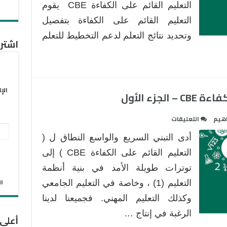
التعليم القائم على الكفاءة CBE يقوم
CBE
التعليم القائم على الكفاءة بتفصيل
–
الجزء
وتحديد نتائج التعلم لدعم التخطيط للتعلم
اشترك
الثاني
مغلقة
الإ
جزء الأول
على
هيم
التعليقات
تطبيق
عنو
أدى التبني السريع والواسع النطاق ل (
التعليم
البر
القائم
التعليم القائم على الكفاءة CBE ) إلى
الإل
على
توترات طويلة الأمد في بنية أنظمة
الكفاءة
الان
التعليم (1) ، وخاصة في التعليم الجامعي
CBE
وكذلك التعليم المهني. فجميعنا لدينا
–
الجزء
الرغبة في إنتاج …
أعلى
الأول