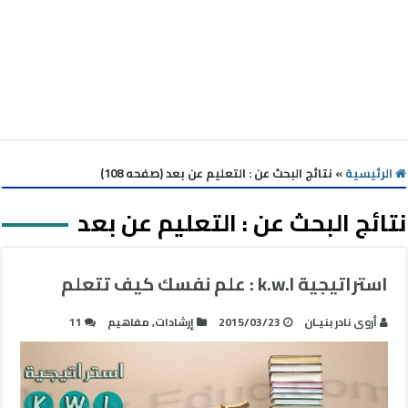
الرئيسية
»
نتائج البحث عن : التعليم عن بعد (صفحه 108)
نتائج البحث عن :
التعليم عن بعد
استراتيجية k.w.l : علم نفسك كيف تتعلم
أروى نادر بنيـان
2015/03/23
إرشادات
,
مفاهيم
11