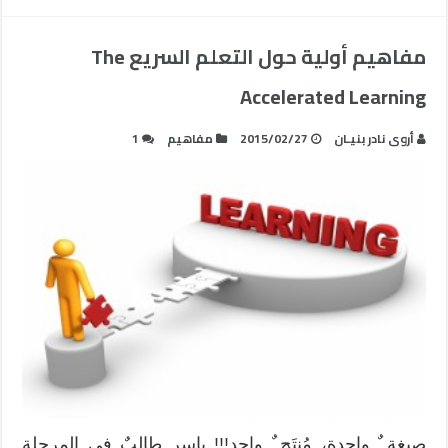
مفاهيم أولية حول التعلم السريع The
Accelerated Learning
أروى نادر بنيـان
2015/02/27
مفاهيم
1
صبغة ٌ واحدة، مُنتَج ٌ واحد!!! ياسر طالبٌ في المرحلة