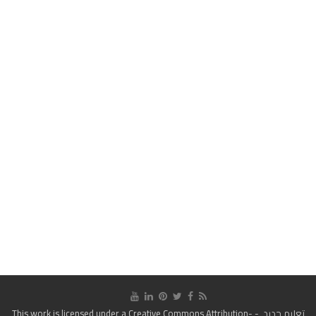
تعليم جديد
- This work is licensed under a
Creative Commons Attribution-