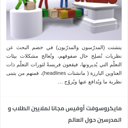
يتشتت (المدرّسون والمدرّبون) في خضم البحث عن
نظريات تُصلِح حال صفوفهم، وتُعالج مشكلات بيئات
التعلّم التي يُديرونها، فيقعون فريسةً لثورات التعلّم ذات
العناوين البارزة ( مانشتات headlines)، فمنهم من يتبنى
نظرية ما ويُدافع عنها ويُروّج …
مايكروسوفت أوفيس مجانا لملايين الطلاب و
المدرسين حول العالم